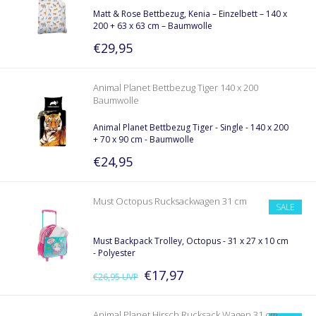
Matt & Rose Bettbezug, Kenia – Einzelbett – 140 x
200 + 63 x 63 cm – Baumwolle
€29,95
Animal Planet Bettbezug Tiger 140 x 200
Baumwolle
Animal Planet Bettbezug Tiger - Single - 140 x 200
+ 70 x 90 cm - Baumwolle
€24,95
Must Octopus Rucksackwagen 31 cm
SALE
Must Backpack Trolley, Octopus - 31 x 27 x 10 cm
- Polyester
€17,97
€26,95
UVP
Animal Planet Hirsch Rucksack Wagen 31 cm