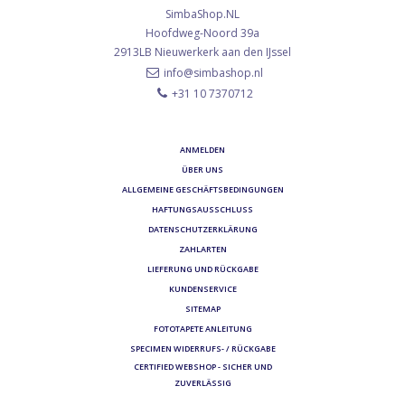
SimbaShop.NL
Hoofdweg-Noord 39a
2913LB
Nieuwerkerk aan den IJssel
info@simbashop.nl
+31 10 7370712
ANMELDEN
ÜBER UNS
ALLGEMEINE GESCHÄFTSBEDINGUNGEN
HAFTUNGSAUSSCHLUSS
DATENSCHUTZERKLÄRUNG
ZAHLARTEN
LIEFERUNG UND RÜCKGABE
KUNDENSERVICE
SITEMAP
FOTOTAPETE ANLEITUNG
SPECIMEN WIDERRUFS- / RÜCKGABE
CERTIFIED WEBSHOP - SICHER UND
ZUVERLÄSSIG