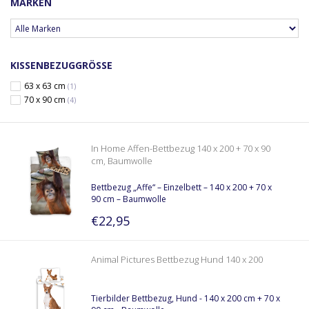
MARKEN
KISSENBEZUGGRÖSSE
63 x 63 cm
(1)
70 x 90 cm
(4)
In Home Affen-Bettbezug 140 x 200 + 70 x 90
cm, Baumwolle
Bettbezug „Affe“ – Einzelbett – 140 x 200 + 70 x
90 cm – Baumwolle
€22,95
Animal Pictures Bettbezug Hund 140 x 200
Tierbilder Bettbezug, Hund - 140 x 200 cm + 70 x