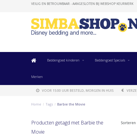
VEILIG EN BETROUWBAAR - AANGESLOTEN BIJ WEBSHOP KEURMERK
Beddengoed kinderen
Beddengoed Specials
Merken
VOOR 15:00 UUR BESTELD, MORGEN IN HUIS
VERZE
Home
/
Tags
/
Barbie the Movie
Producten getagd met Barbie the
Sorteren 
Movie