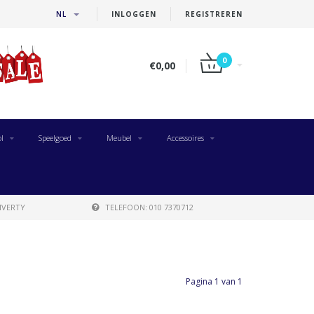
NL
INLOGGEN
REGISTREREN
0
€0,00
l
Speelgoed
Meubel
Accessoires
IVERTY
TELEFOON: 010 7370712
Pagina 1 van 1