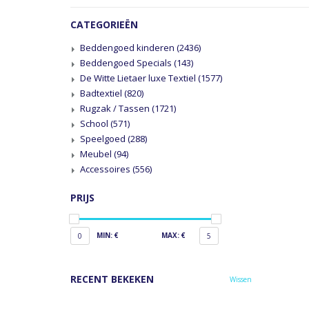
CATEGORIEËN
Beddengoed kinderen
(2436)
Beddengoed Specials
(143)
De Witte Lietaer luxe Textiel
(1577)
Badtextiel
(820)
Rugzak / Tassen
(1721)
School
(571)
Speelgoed
(288)
Meubel
(94)
Accessoires
(556)
PRIJS
MIN: €
MAX: €
0
5
RECENT BEKEKEN
Wissen