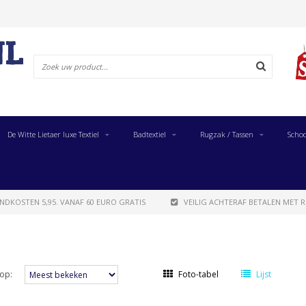
De Witte Lietaer luxe Textiel
Badtextiel
Rugzak / Tassen
Schoo
NDKOSTEN 5,95. VANAF 60 EURO GRATIS
VEILIG ACHTERAF BETALEN MET R
op:
Foto-tabel
Lijst