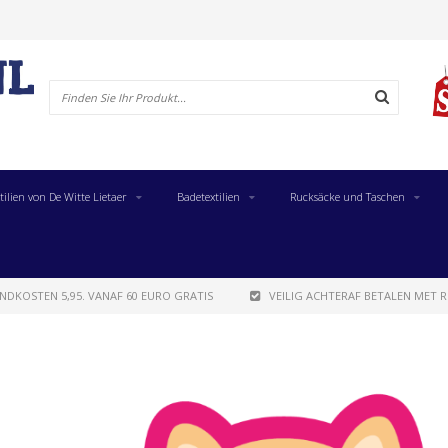
tilien von De Witte Lietaer
Badetextilien
Rucksäcke und Taschen
NDKOSTEN 5,95. VANAF 60 EURO GRATIS
VEILIG ACHTERAF BETALEN MET R