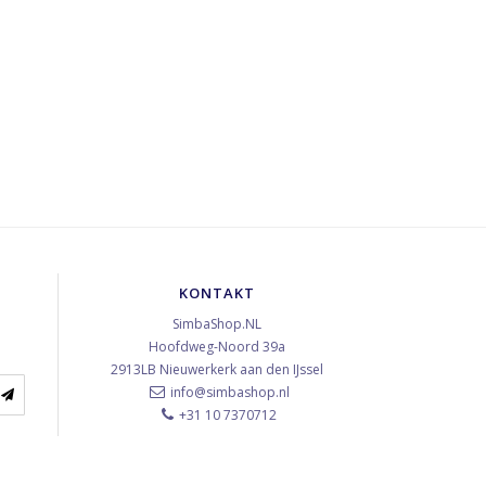
KONTAKT
SimbaShop.NL
Hoofdweg-Noord 39a
2913LB
Nieuwerkerk aan den IJssel
info@simbashop.nl
+31 10 7370712