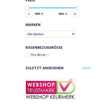
PREIS
MIN: €
MAX: €
0
35
MARKEN
KISSENBEZUGGRÖSSE
70 x 90 cm
(1)
ZULETZT ANGESEHEN
Löschen