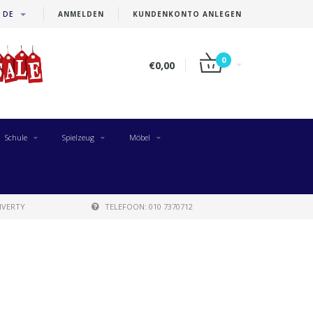
DE
ANMELDEN
KUNDENKONTO ANLEGEN
0
€0,00
Schule
Spielzeug
Möbel
IVERTY
TELEFOON: 010 7370712