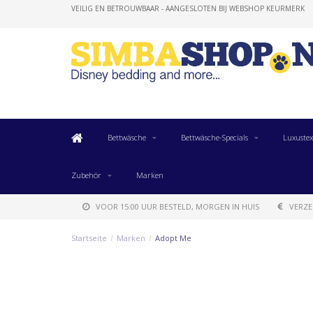
VEILIG EN BETROUWBAAR - AANGESLOTEN BIJ WEBSHOP KEURMERK
Bettwäsche
Bettwäsche-Specials
Luxustex
Zubehör
Marken
VOOR 15:00 UUR BESTELD, MORGEN IN HUIS
VERZE
Startseite
/
Marken
/
Adopt Me