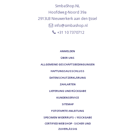
SimbaShop.NL
Hoofdweg-Noord 39a
2913LB
Nieuwerkerk aan den IJssel
info@simbashop.nl
+31 10 7370712
ANMELDEN
ÜBER UNS
ALLGEMEINE GESCHÄFTSBEDINGUNGEN
HAFTUNGSAUSSCHLUSS
DATENSCHUTZERKLÄRUNG
ZAHLARTEN
LIEFERUNG UND RÜCKGABE
KUNDENSERVICE
SITEMAP
FOTOTAPETE ANLEITUNG
SPECIMEN WIDERRUFS- / RÜCKGABE
CERTIFIED WEBSHOP - SICHER UND
ZUVERLÄSSIG