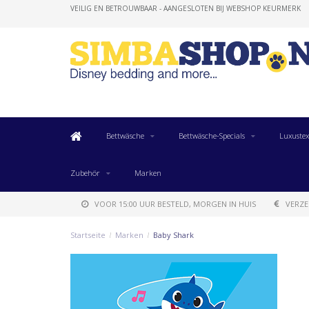
VEILIG EN BETROUWBAAR - AANGESLOTEN BIJ WEBSHOP KEURMERK
Bettwäsche
Bettwäsche-Specials
Luxustex
Zubehör
Marken
VOOR 15:00 UUR BESTELD, MORGEN IN HUIS
VERZE
Startseite
/
Marken
/
Baby Shark