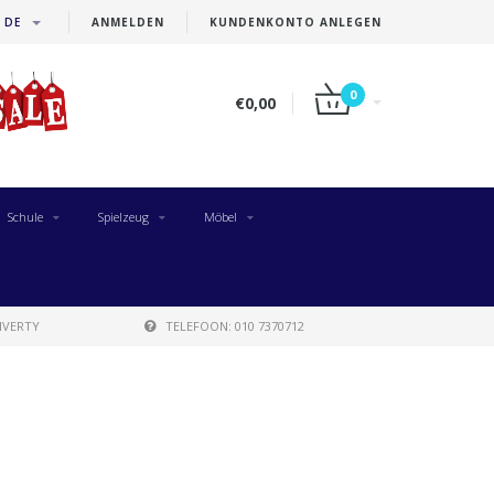
DE
ANMELDEN
KUNDENKONTO ANLEGEN
0
€0,00
Schule
Spielzeug
Möbel
IVERTY
TELEFOON: 010 7370712