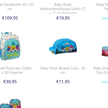
rk Reisekoffer 40 x 32
Baby Shark
Baby S
cm
Kleinkinderrucksack Surfen 27
Fa
x 22 cm Polyester
€109,95
€19,95
€9,
ark Rucksack Surfen
Baby Shark Beauty Case - 26
Baby Sh
 x 26 Polyester
cm
Doo Do
€30,95
€11,95
€9,