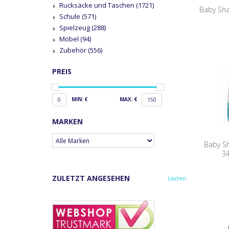
Rucksäcke und Taschen
(1721)
Baby Sha
Schule
(571)
Spielzeug
(288)
Möbel
(94)
Zubehör
(556)
PREIS
MIN: €
MAX: €
0
150
MARKEN
Baby Sh
34
ZULETZT ANGESEHEN
Löschen