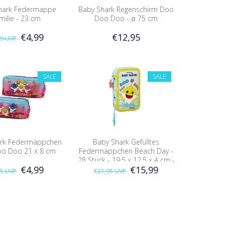
hark Federmappe
Baby Shark Regenschirm Doo
milie - 23 cm
Doo Doo - ø 75 cm
€4,99
€12,95
99
UVP
SALE
SALE
ark Federmäppchen
Baby Shark Gefülltes
o Doo 21 x 8 cm
Federmäppchen Beach Day -
28 Stück - 19,5 x 12,5 x 4 cm -
€4,99
€15,99
Polyester
95
UVP
€21,95
UVP