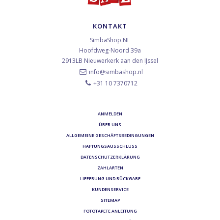
KONTAKT
SimbaShop.NL
Hoofdweg-Noord 39a
2913LB
Nieuwerkerk aan den IJssel
info@simbashop.nl
+31 10 7370712
ANMELDEN
ÜBER UNS
ALLGEMEINE GESCHÄFTSBEDINGUNGEN
HAFTUNGSAUSSCHLUSS
DATENSCHUTZERKLÄRUNG
ZAHLARTEN
LIEFERUNG UND RÜCKGABE
KUNDENSERVICE
SITEMAP
FOTOTAPETE ANLEITUNG