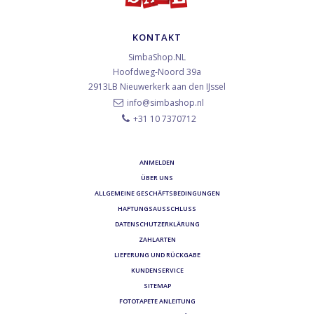
KONTAKT
SimbaShop.NL
Hoofdweg-Noord 39a
2913LB
Nieuwerkerk aan den IJssel
info@simbashop.nl
+31 10 7370712
ANMELDEN
ÜBER UNS
ALLGEMEINE GESCHÄFTSBEDINGUNGEN
HAFTUNGSAUSSCHLUSS
DATENSCHUTZERKLÄRUNG
ZAHLARTEN
LIEFERUNG UND RÜCKGABE
KUNDENSERVICE
SITEMAP
FOTOTAPETE ANLEITUNG