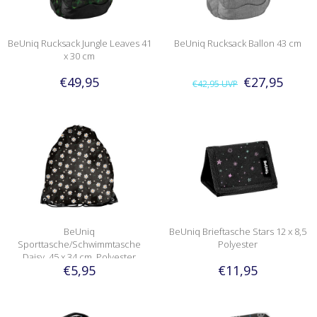
BeUniq Rucksack Jungle Leaves 41
BeUniq Rucksack Ballon 43 cm
x 30 cm
€49,95
€27,95
€42,95
UVP
BeUniq
BeUniq Brieftasche Stars 12 x 8,5
Sporttasche/Schwimmtasche
Polyester
Daisy, 45 x 34 cm, Polyester
€5,95
€11,95