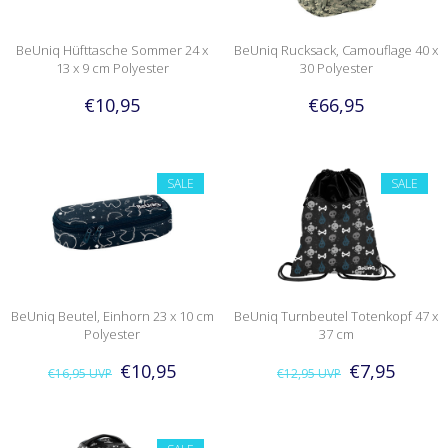
BeUniq Hüfttasche Sommer 24 x
BeUniq Rucksack, Camouflage 40 x
13 x 9 cm Polyester
30 Polyester
€10,95
€66,95
SALE
SALE
BeUniq Beutel, Einhorn 23 x 10 cm
BeUniq Turnbeutel Totenkopf 47 x
Polyester
37 cm
€10,95
€7,95
€16,95
UVP
€12,95
UVP