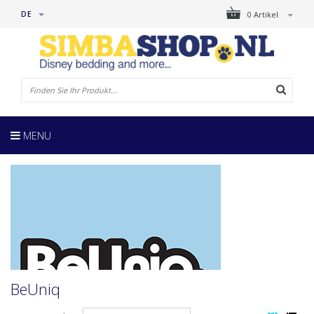
DE
0 Artikel
MENU
BeUniq