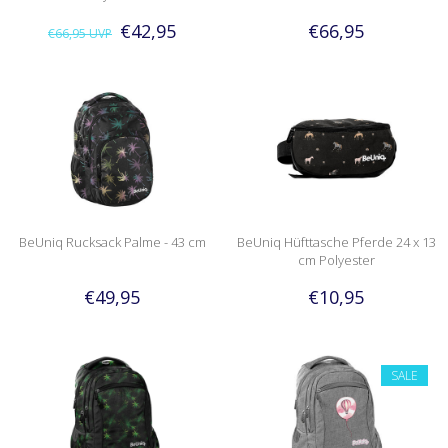
€42,95
€66,95
€66,95
UVP
BeUniq Rucksack Palme - 43 cm
BeUniq Hüfttasche Pferde 24 x 13
cm Polyester
€49,95
€10,95
SALE