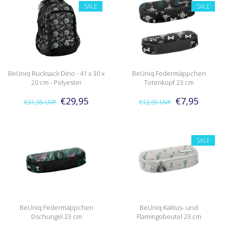
SALE
SALE
BeUniq Rucksack Dino - 41 x 30 x
BeUniq Federmäppchen
20 cm - Polyester
Totenkopf 23 cm
€29,95
€7,95
€31,95
UVP
€12,95
UVP
SALE
BeUniq Federmäppchen
BeUniq Kaktus- und
Dschungel 23 cm
Flamingobeutel 23 cm