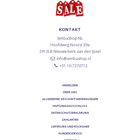
KONTAKT
SimbaShop.NL
Hoofdweg-Noord 39a
2913LB
Nieuwerkerk aan den IJssel
info@simbashop.nl
+31 10 7370712
ANMELDEN
ÜBER UNS
ALLGEMEINE GESCHÄFTSBEDINGUNGEN
HAFTUNGSAUSSCHLUSS
DATENSCHUTZERKLÄRUNG
ZAHLARTEN
LIEFERUNG UND RÜCKGABE
KUNDENSERVICE