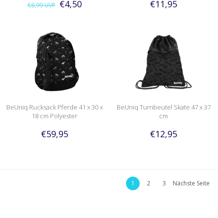
€4,50
€11,95
€6,99
UVP
BeUniq Rucksack Pferde 41 x 30 x
BeUniq Turnbeutel Skate 47 x 37
18 cm Polyester
cm
€59,95
€12,95
1
2
3
Nächste Seite