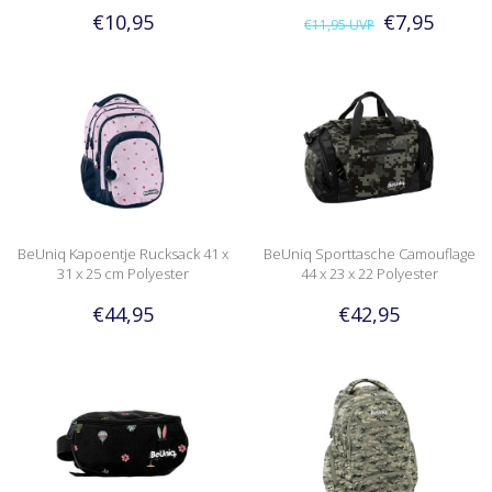
€10,95
€7,95
€11,95
UVP
BeUniq Kapoentje Rucksack 41 x
BeUniq Sporttasche Camouflage
31 x 25 cm Polyester
44 x 23 x 22 Polyester
€44,95
€42,95