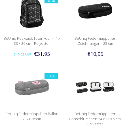
SALE
BeUniq Rucksack Totenkopf - 41 x
BeUniq Federmäppchen
30 x 20 cm - Polyester
Zeichnungen - 23 cm
€31,95
€10,95
€49,95
UVP
SALE
BeUniq Federmäppchen Ballon
BeUniq Federmäppchen
23x10x5cm
Gänseblümchen 24 x 11 x 5 cm,
Polyester