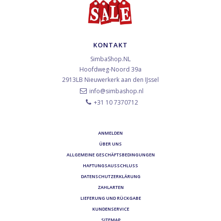
KONTAKT
SimbaShop.NL
Hoofdweg-Noord 39a
2913LB
Nieuwerkerk aan den IJssel
info@simbashop.nl
+31 10 7370712
ANMELDEN
ÜBER UNS
ALLGEMEINE GESCHÄFTSBEDINGUNGEN
HAFTUNGSAUSSCHLUSS
DATENSCHUTZERKLÄRUNG
ZAHLARTEN
LIEFERUNG UND RÜCKGABE
KUNDENSERVICE
SITEMAP