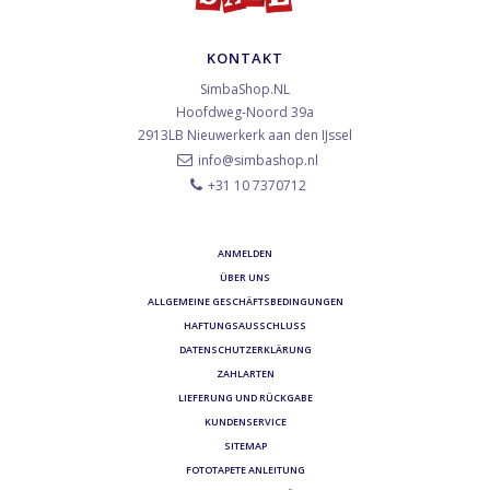
KONTAKT
SimbaShop.NL
Hoofdweg-Noord 39a
2913LB
Nieuwerkerk aan den IJssel
info@simbashop.nl
+31 10 7370712
ANMELDEN
ÜBER UNS
ALLGEMEINE GESCHÄFTSBEDINGUNGEN
HAFTUNGSAUSSCHLUSS
DATENSCHUTZERKLÄRUNG
ZAHLARTEN
LIEFERUNG UND RÜCKGABE
KUNDENSERVICE
SITEMAP
FOTOTAPETE ANLEITUNG