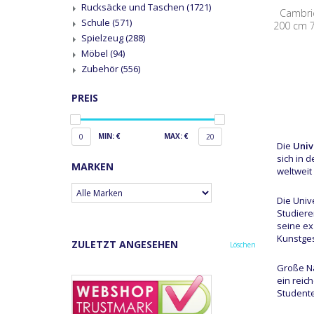
Rucksäcke und Taschen
(1721)
Cambri
Schule
(571)
200 cm 
Spielzeug
(288)
Möbel
(94)
Zubehör
(556)
PREIS
MIN: €
MAX: €
0
20
Die
Univ
sich in 
MARKEN
weltweit
Die Univ
Studiere
seine ex
Kunstges
ZULETZT ANGESEHEN
Löschen
Große Na
ein reic
Studente