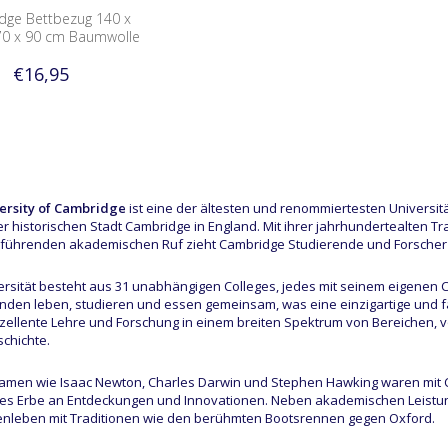
dge Bettbezug 140 x
70 x 90 cm Baumwolle
€16,95
ersity of Cambridge
ist eine der ältesten und renommiertesten Universit
der historischen Stadt Cambridge in England. Mit ihrer jahrhundertealten
 führenden akademischen Ruf zieht Cambridge Studierende und Forscher a
ersität besteht aus 31 unabhängigen Colleges, jedes mit seinem eigenen 
nden leben, studieren und essen gemeinsam, was eine einzigartige und fa
zellente Lehre und Forschung in einem breiten Spektrum von Bereichen, vo
chichte.
men wie Isaac Newton, Charles Darwin und Stephen Hawking waren mit 
hes Erbe an Entdeckungen und Innovationen. Neben akademischen Leistun
nleben mit Traditionen wie den berühmten Bootsrennen gegen Oxford.