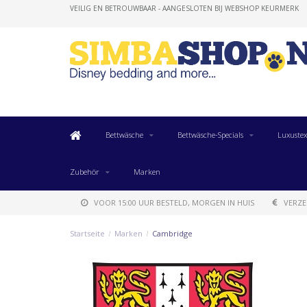
VEILIG EN BETROUWBAAR - AANGESLOTEN BIJ WEBSHOP KEURMERK
Bettwäsche
Bettwäsche-Specials
Luxustex
Zubehör
Marken
VOOR 15:00 UUR BESTELD, MORGEN IN HUIS
VERZE
Startseite
/
Marken
/
Cambridge