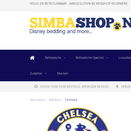
VEILIG EN BETROUWBAAR - AANGESLOTEN BIJ WEBSHOP KEURMERK
Bettwäsche
Bettwäsche-Specials
Luxustex
Zubehör
Marken
VOOR 15:00 UUR BESTELD, MORGEN IN HUIS
VERZE
Startseite
/
Marken
/
Chelsea