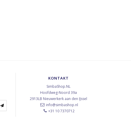
KONTAKT
SimbaShop.NL
Hoofdweg-Noord 39a
2913LB
Nieuwerkerk aan den IJssel
info@simbashop.nl
+31 10 7370712