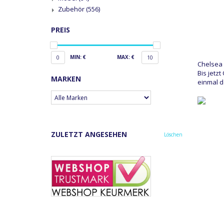
Zubehör
(556)
PREIS
MIN: €
MAX: €
0
10
Chelsea 
Bis jetz
MARKEN
einmal d
ZULETZT ANGESEHEN
Löschen