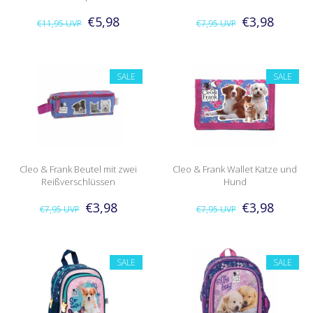
€5,98
€3,98
€11,95
UVP
€7,95
UVP
SALE
SALE
Cleo & Frank Beutel mit zwei
Cleo & Frank Wallet Katze und
Reißverschlüssen
Hund
€3,98
€3,98
€7,95
UVP
€7,95
UVP
SALE
SALE