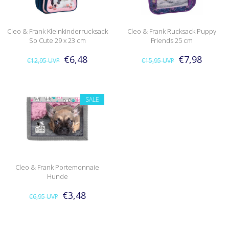
Cleo & Frank Kleinkinderrucksack
Cleo & Frank Rucksack Puppy
So Cute 29 x 23 cm
Friends 25 cm
€6,48
€7,98
€12,95
UVP
€15,95
UVP
SALE
Cleo & Frank Portemonnaie
Hunde
€3,48
€6,95
UVP