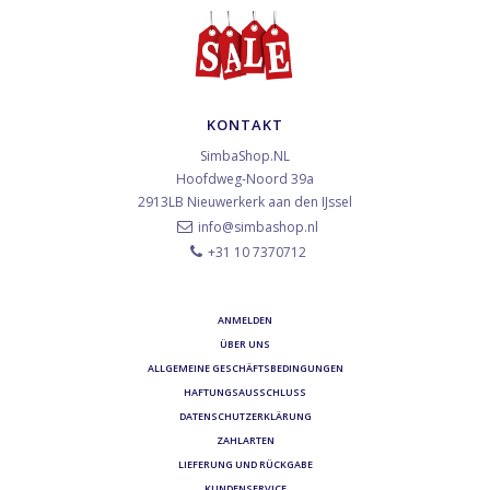
KONTAKT
SimbaShop.NL
Hoofdweg-Noord 39a
2913LB
Nieuwerkerk aan den IJssel
info@simbashop.nl
+31 10 7370712
ANMELDEN
ÜBER UNS
ALLGEMEINE GESCHÄFTSBEDINGUNGEN
HAFTUNGSAUSSCHLUSS
DATENSCHUTZERKLÄRUNG
ZAHLARTEN
LIEFERUNG UND RÜCKGABE
KUNDENSERVICE