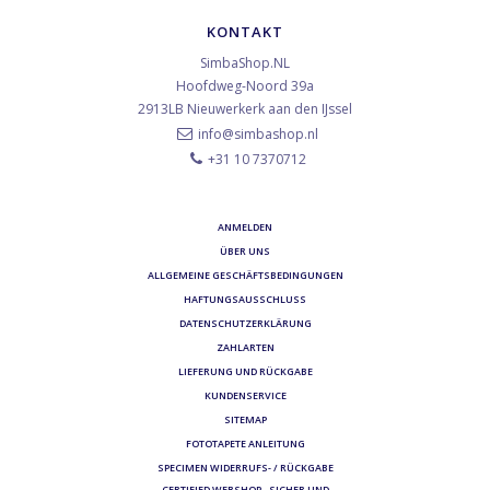
KONTAKT
SimbaShop.NL
Hoofdweg-Noord 39a
2913LB
Nieuwerkerk aan den IJssel
info@simbashop.nl
+31 10 7370712
ANMELDEN
ÜBER UNS
ALLGEMEINE GESCHÄFTSBEDINGUNGEN
HAFTUNGSAUSSCHLUSS
DATENSCHUTZERKLÄRUNG
ZAHLARTEN
LIEFERUNG UND RÜCKGABE
KUNDENSERVICE
SITEMAP
FOTOTAPETE ANLEITUNG
SPECIMEN WIDERRUFS- / RÜCKGABE
CERTIFIED WEBSHOP - SICHER UND