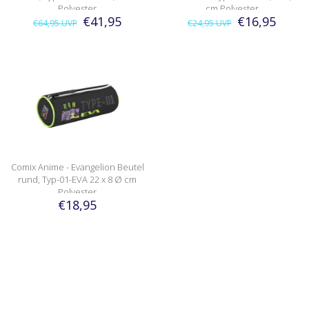
Polyester
cm Polyester
€41,95
€16,95
€64,95
UVP
€24,95
UVP
Comix Anime - Evangelion Beutel
rund, Typ-01-EVA 22 x 8 Ø cm
Polyester
€18,95