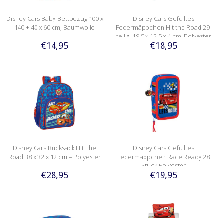
Disney Cars Baby-Bettbezug 100 x
Disney Cars Gefülltes
140 + 40 x 60 cm, Baumwolle
Federmäppchen Hit the Road 29-
teilig, 19,5 x 12,5 x 4 cm, Polyester
€14,95
€18,95
Disney Cars Rucksack Hit The
Disney Cars Gefülltes
Road 38 x 32 x 12 cm – Polyester
Federmäppchen Race Ready 28
Stück Polyester
€28,95
€19,95