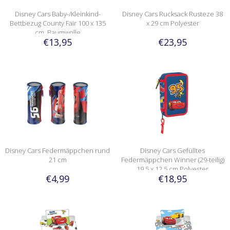
Disney Cars Baby-/Kleinkind-
Disney Cars Rucksack Rusteze 38
Bettbezug County Fair 100 x 135
x 29 cm Polyester
cm, Baumwolle
€13,95
€23,95
Disney Cars Federmäppchen rund
Disney Cars Gefülltes
21 cm
Federmäppchen Winner (29-teilig)
19,5 x 12,5 cm Polyester
€4,99
€18,95