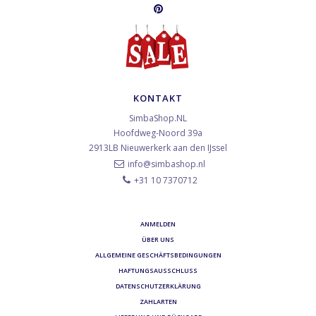
KONTAKT
SimbaShop.NL
Hoofdweg-Noord 39a
2913LB
Nieuwerkerk aan den IJssel
info@simbashop.nl
+31 10 7370712
ANMELDEN
ÜBER UNS
ALLGEMEINE GESCHÄFTSBEDINGUNGEN
HAFTUNGSAUSSCHLUSS
DATENSCHUTZERKLÄRUNG
ZAHLARTEN