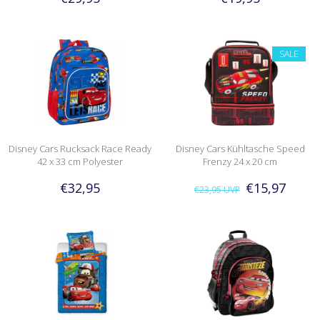
SALE
Disney Cars Rucksack Race Ready
Disney Cars Kühltasche Speed
42 x 33 cm Polyester
Frenzy 24 x 20 cm
€32,95
€15,97
€23,95
UVP