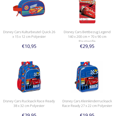
Disney Cars Kulturbeutel Quick 26
Disney Cars Bettbezug Legend
x 15 x 12 cm Polyester
140 x 200 cm + 70 x 90 cm
Baumwolle
€10,95
€29,95
Disney Cars Rucksack Race Ready
Disney Cars Kleinkinderrucksack
38 x 32 cm Polyester
Race Ready 27 x 22 cm Polyester
€29,95
€19,95