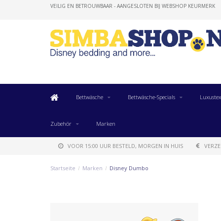
VEILIG EN BETROUWBAAR - AANGESLOTEN BIJ WEBSHOP KEURMERK
Bettwäsche
Bettwäsche-Specials
Luxustex
Zubehör
Marken
VOOR 15:00 UUR BESTELD, MORGEN IN HUIS
VERZE
Startseite
/
Marken
/
Disney Dumbo