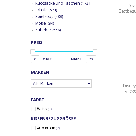
Rucksäcke und Taschen
(1721)
Dis
Schule
(571)
Bettbezu
c
Spielzeug
(288)
Möbel
(94)
Zubehör
(556)
PREIS
MIN: €
MAX: €
0
20
MARKEN
Disney
Rucks
FARBE
Weiss
(1)
KISSENBEZUGGRÖSSE
40 x 60 cm
(2)