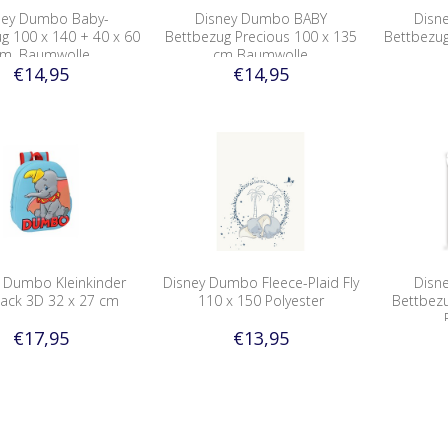
ney Dumbo Baby-
Disney Dumbo BABY
Disn
g 100 x 140 + 40 x 60
Bettbezug Precious 100 x 135
Bettbezug
m, Baumwolle
cm Baumwolle
€14,95
€14,95
 Dumbo Kleinkinder
Disney Dumbo Fleece-Plaid Fly
Disn
ack 3D 32 x 27 cm
110 x 150 Polyester
Bettbezu
€17,95
€13,95