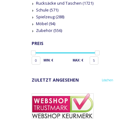
Rucksäcke und Taschen
(1721)
Schule
(571)
Spielzeug
(288)
Möbel
(94)
Zubehör
(556)
PREIS
MIN: €
MAX: €
0
5
ZULETZT ANGESEHEN
Löschen