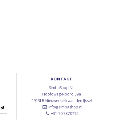
KONTAKT
SimbaShop.NL
Hoofdweg-Noord 39a
2913LB
Nieuwerkerk aan den IJssel
info@simbashop.nl
+31 10 7370712