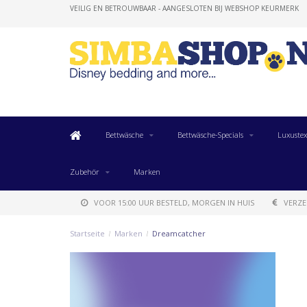
VEILIG EN BETROUWBAAR - AANGESLOTEN BIJ WEBSHOP KEURMERK
Bettwäsche
Bettwäsche-Specials
Luxustex
Zubehör
Marken
VOOR 15:00 UUR BESTELD, MORGEN IN HUIS
VERZE
Startseite
/
Marken
/
Dreamcatcher