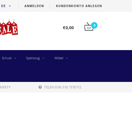
DE
ANMELDEN
KUNDENKONTO ANLEGEN
0
€0,00
Schule
Spielzeug
Möbel
IVERTY
TELEFOON: 010 7370712