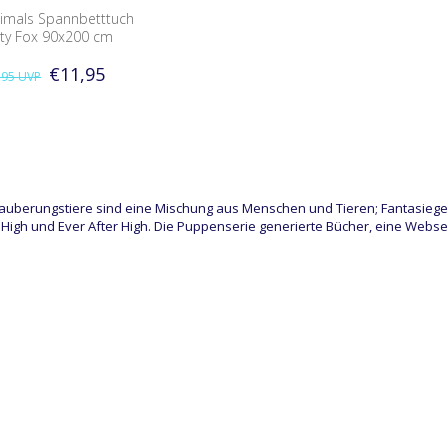
imals Spannbetttuch
city Fox 90x200 cm
€11,95
,95
UVP
auberungstiere sind eine Mischung aus Menschen und Tieren; Fantasiegesc
High und Ever After High. Die Puppenserie generierte Bücher, eine Webse