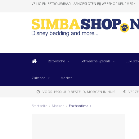
VEILIG EN BETROUWBAAR - AANGESLOTEN BIJ WEBSHOP KEURMERK
Bettwäsche
Bettwäsche-Specials
Luxustex
Zubehör
Marken
VOOR 15:00 UUR BESTELD, MORGEN IN HUIS
VERZE
Startseite
/
Marken
/
Enchantimals