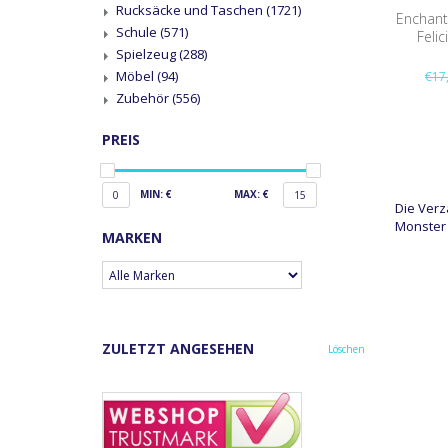
Rucksäcke und Taschen
(1721)
Enchant
Schule
(571)
Feli
Spielzeug
(288)
Möbel
(94)
€17
Zubehör
(556)
PREIS
MIN: €
MAX: €
0
15
Die Verz
Monster 
MARKEN
ZULETZT ANGESEHEN
Löschen