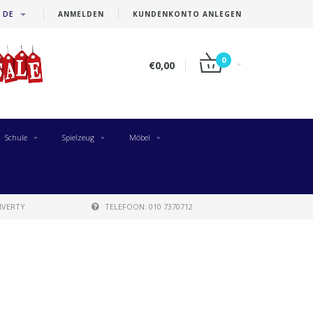
DE
ANMELDEN
KUNDENKONTO ANLEGEN
0
€0,00
Schule
Spielzeug
Möbel
IVERTY
TELEFOON: 010 7370712