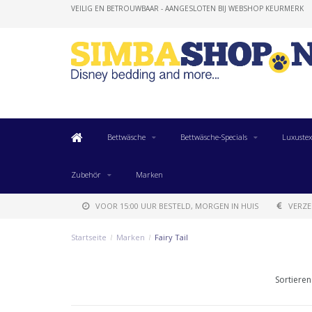
VEILIG EN BETROUWBAAR - AANGESLOTEN BIJ WEBSHOP KEURMERK
Bettwäsche
Bettwäsche-Specials
Luxustex
Zubehör
Marken
VOOR 15:00 UUR BESTELD, MORGEN IN HUIS
VERZE
Startseite
/
Marken
/
Fairy Tail
Sortieren