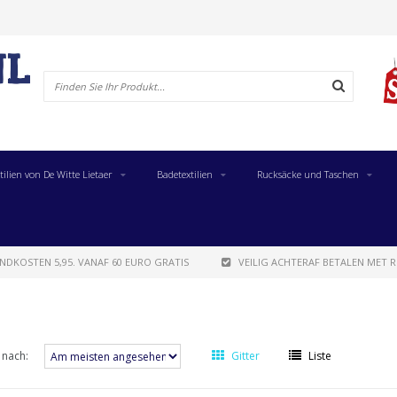
tilien von De Witte Lietaer
Badetextilien
Rucksäcke und Taschen
NDKOSTEN 5,95. VANAF 60 EURO GRATIS
VEILIG ACHTERAF BETALEN MET R
 nach:
Gitter
Liste