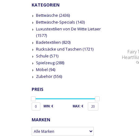
KATEGORIEN
Bettwäsche
(2436)
Bettwäsche-Specials
(143)
Luxustextilien von De Witte Lietaer
(1577)
Badetextilien
(820)
Rucksäcke und Taschen
(1721)
Fairy
Schule
(571)
Heartfil
9
Spielzeug
(288)
Möbel
(94)
Zubehör
(556)
PREIS
MIN: €
MAX: €
0
20
MARKEN