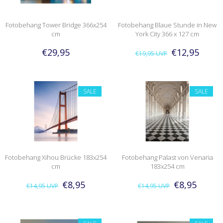
Fotobehang Tower Bridge 366x254
Fotobehang Blaue Stunde in New
cm
York City 366 x 127 cm
€29,95
€12,95
€19,95
UVP
SALE
SALE
Fotobehang Xihou Brücke 183x254
Fotobehang Palast von Venaria
cm
183x254 cm
€8,95
€8,95
€14,95
UVP
€14,95
UVP