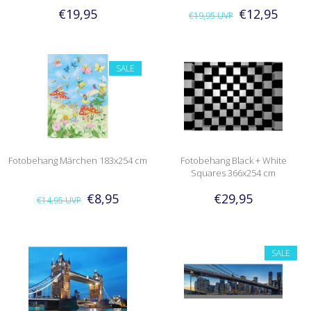
€19,95
€12,95
€19,95
UVP
SALE
Fotobehang Märchen 183x254 cm
Fotobehang Black + White
Squares 366x254 cm
€8,95
€29,95
€14,95
UVP
SALE