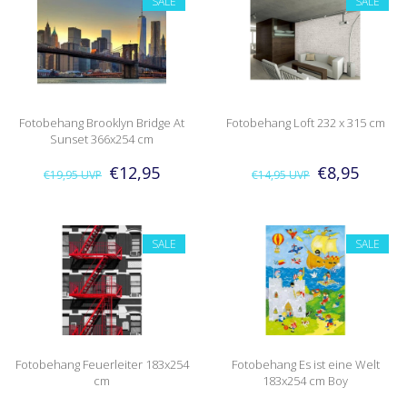
SALE
SALE
Fotobehang Brooklyn Bridge At
Fotobehang Loft 232 x 315 cm
Sunset 366x254 cm
€12,95
€8,95
€19,95
UVP
€14,95
UVP
SALE
SALE
Fotobehang Feuerleiter 183x254
Fotobehang Es ist eine Welt
cm
183x254 cm Boy