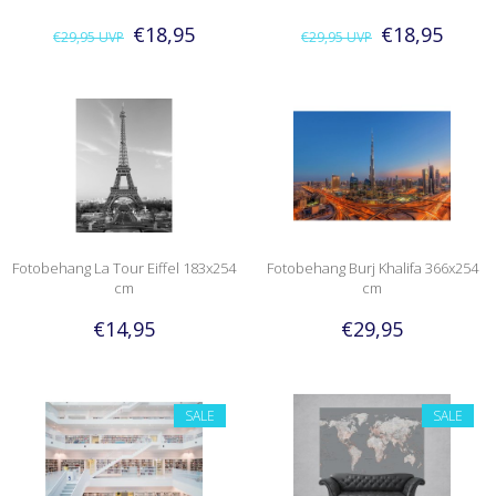
€18,95
€18,95
€29,95
UVP
€29,95
UVP
Fotobehang La Tour Eiffel 183x254
Fotobehang Burj Khalifa 366x254
cm
cm
€14,95
€29,95
SALE
SALE