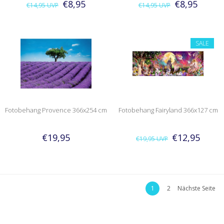
€8,95
€8,95
€14,95
UVP
€14,95
UVP
SALE
Fotobehang Provence 366x254 cm
Fotobehang Fairyland 366x127 cm
€19,95
€12,95
€19,95
UVP
1
2
Nächste Seite