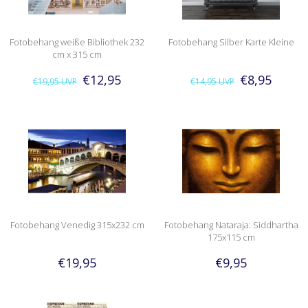
Fotobehang weiße Bibliothek 232
Fotobehang Silber Karte Kleine
cm x 315 cm
€12,95
€8,95
€19,95
UVP
€14,95
UVP
Fotobehang Venedig 315x232 cm
Fotobehang Nataraja: Siddhartha
175x115 cm
€19,95
€9,95