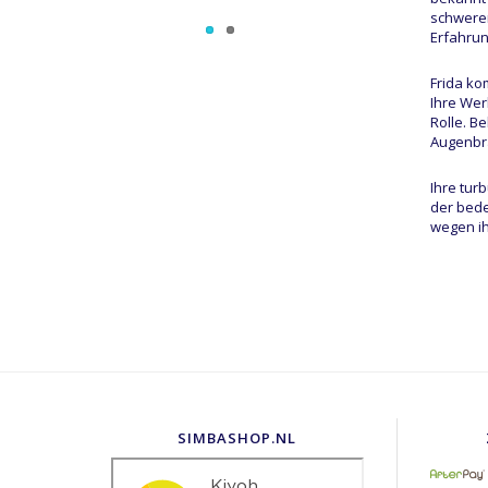
schweren
Erfahru
Frida ko
Ihre Wer
Rolle. B
Augenbra
Ihre tur
der bede
wegen ih
SIMBASHOP.NL