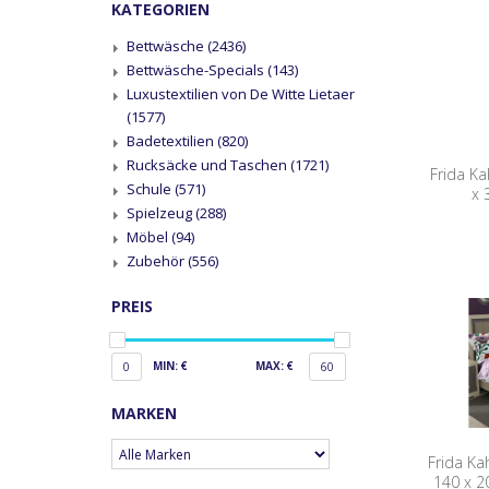
KATEGORIEN
Bettwäsche
(2436)
Bettwäsche-Specials
(143)
Luxustextilien von De Witte Lietaer
(1577)
Badetextilien
(820)
Rucksäcke und Taschen
(1721)
Frida Ka
Schule
(571)
x 
Spielzeug
(288)
Möbel
(94)
Zubehör
(556)
PREIS
MIN: €
MAX: €
0
60
MARKEN
Frida Ka
140 x 2