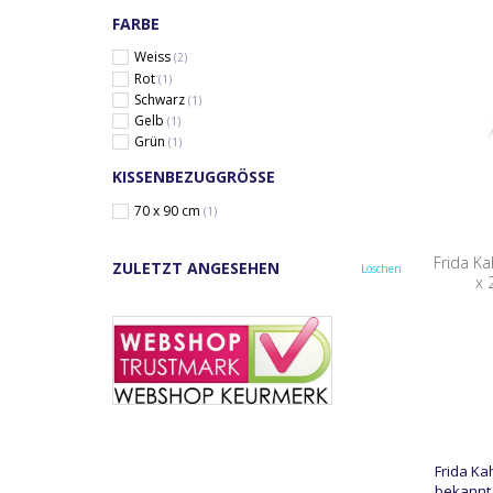
FARBE
Weiss
(2)
Rot
(1)
Schwarz
(1)
Gelb
(1)
Grün
(1)
KISSENBEZUGGRÖSSE
70 x 90 cm
(1)
Frida Ka
ZULETZT ANGESEHEN
Löschen
x 
Frida Ka
bekannt 