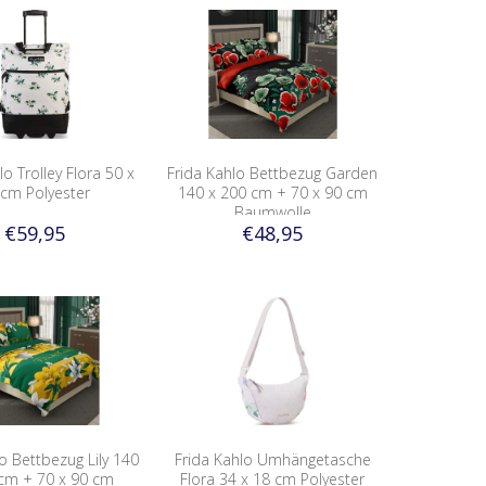
lo Trolley Flora 50 x
Frida Kahlo Bettbezug Garden
 cm Polyester
140 x 200 cm + 70 x 90 cm
Baumwolle
€59,95
€48,95
o Bettbezug Lily 140
Frida Kahlo Umhängetasche
 cm + 70 x 90 cm
Flora 34 x 18 cm Polyester