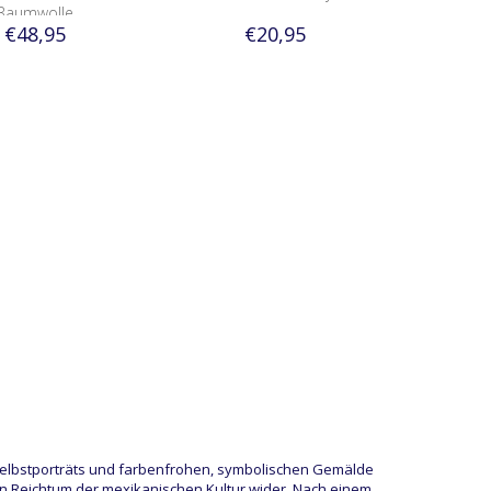
Baumwolle
€48,95
€20,95
n Selbstporträts und farbenfrohen, symbolischen Gemälde
en Reichtum der mexikanischen Kultur wider. Nach einem