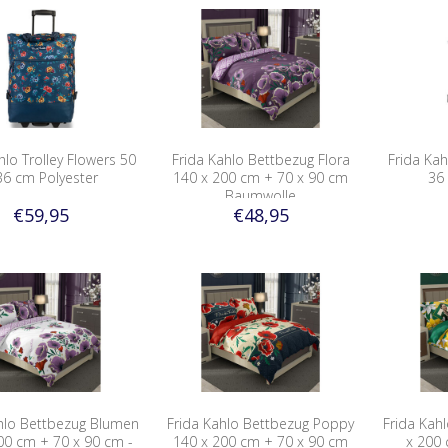
hlo Trolley Flowers 50
Frida Kahlo Bettbezug Flora
Frida Kah
36 cm Polyester
140 x 200 cm + 70 x 90 cm
36
Baumwolle
€59,95
€48,95
hlo Bettbezug Blumen
Frida Kahlo Bettbezug Poppy
Frida Kahl
00 cm + 70 x 90 cm -
140 x 200 cm + 70 x 90 cm
x 200