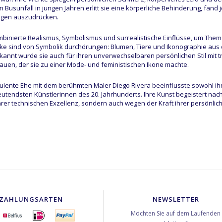
 Busunfall in jungen Jahren erlitt sie eine körperliche Behinderung, fand 
ngen auszudrücken.
mbinierte Realismus, Symbolismus und surrealistische Einflüsse, um Theme
ke sind von Symbolik durchdrungen: Blumen, Tiere und Ikonographie aus 
ekannt wurde sie auch für ihren unverwechselbaren persönlichen Stil mit t
uen, der sie zu einer Mode- und feministischen Ikone machte.
bulente Ehe mit dem berühmten Maler Diego Rivera beeinflusste sowohl ihr L
utendsten Künstlerinnen des 20. Jahrhunderts. Ihre Kunst begeistert nach
rer technischen Exzellenz, sondern auch wegen der Kraft ihrer persönli
ZAHLUNGSARTEN
NEWSLETTER
Möchten Sie auf dem Laufenden