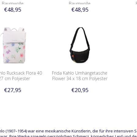
Baumwolle
Baumwolle
€48,95
€48,95
hlo Rucksack Flora 40
Frida Kahlo Umhängetasche
27 cm Polyester
Flower 34 x 18 cm Polyester
€27,95
€20,95
hlo (1907–1954) war eine mexikanische Künstlerin, die für ihre intensive
war. Ihre Werke spiegeln persönlichen Schmerz, körperliches Leid und d