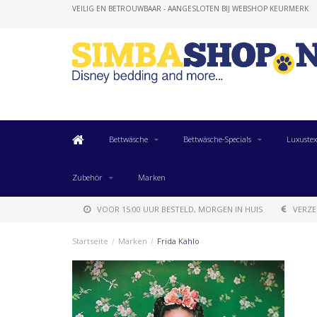
VEILIG EN BETROUWBAAR - AANGESLOTEN BIJ WEBSHOP KEURMERK
Bettwäsche
Bettwäsche-Specials
Luxustex
Zubehör
Marken
VOOR 15:00 UUR BESTELD, MORGEN IN HUIS
VERZE
Startseite
/
Marken
/
Frida Kahlo