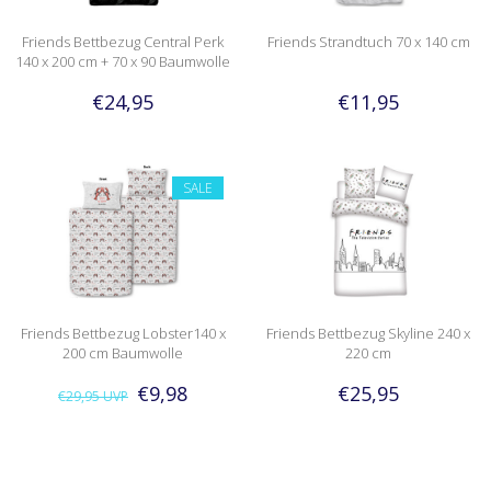
Friends Bettbezug Central Perk
Friends Strandtuch 70 x 140 cm
140 x 200 cm + 70 x 90 Baumwolle
€24,95
€11,95
SALE
Friends Bettbezug Lobster140 x
Friends Bettbezug Skyline 240 x
200 cm Baumwolle
220 cm
€9,98
€25,95
€29,95
UVP