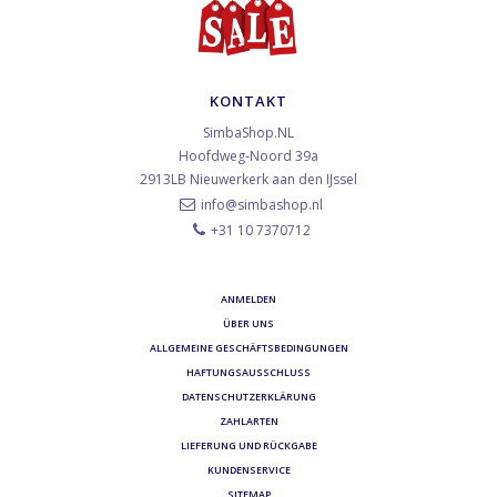
KONTAKT
SimbaShop.NL
Hoofdweg-Noord 39a
2913LB
Nieuwerkerk aan den IJssel
info@simbashop.nl
+31 10 7370712
ANMELDEN
ÜBER UNS
ALLGEMEINE GESCHÄFTSBEDINGUNGEN
HAFTUNGSAUSSCHLUSS
DATENSCHUTZERKLÄRUNG
ZAHLARTEN
LIEFERUNG UND RÜCKGABE
KUNDENSERVICE
SITEMAP