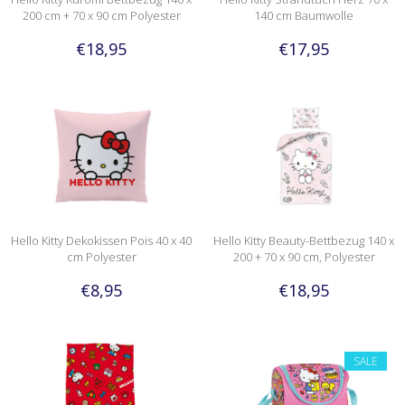
200 cm + 70 x 90 cm Polyester
140 cm Baumwolle
€18,95
€17,95
Hello Kitty Dekokissen Pois 40 x 40
Hello Kitty Beauty-Bettbezug 140 x
cm Polyester
200 + 70 x 90 cm, Polyester
€8,95
€18,95
SALE