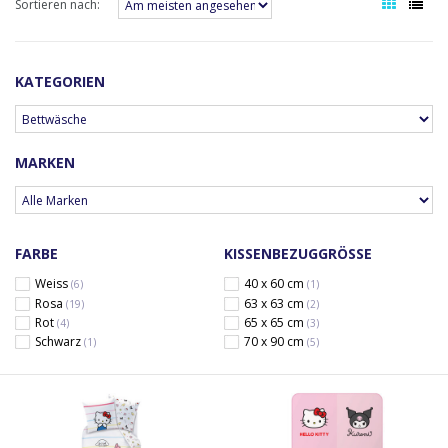
Sortieren nach:
KATEGORIEN
MARKEN
FARBE
KISSENBEZUGGRÖSSE
Weiss
40 x 60 cm
(6)
(1)
Rosa
63 x 63 cm
(19)
(2)
Rot
65 x 65 cm
(4)
(3)
Schwarz
70 x 90 cm
(1)
(5)