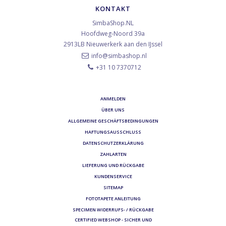
KONTAKT
SimbaShop.NL
Hoofdweg-Noord 39a
2913LB
Nieuwerkerk aan den IJssel
info@simbashop.nl
+31 10 7370712
ANMELDEN
ÜBER UNS
ALLGEMEINE GESCHÄFTSBEDINGUNGEN
HAFTUNGSAUSSCHLUSS
DATENSCHUTZERKLÄRUNG
ZAHLARTEN
LIEFERUNG UND RÜCKGABE
KUNDENSERVICE
SITEMAP
FOTOTAPETE ANLEITUNG
SPECIMEN WIDERRUFS- / RÜCKGABE
CERTIFIED WEBSHOP - SICHER UND