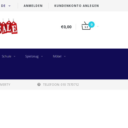
DE
ANMELDEN
KUNDENKONTO ANLEGEN
0
€0,00
Schule
Spielzeug
Möbel
IVERTY
TELEFOON: 010 7370712