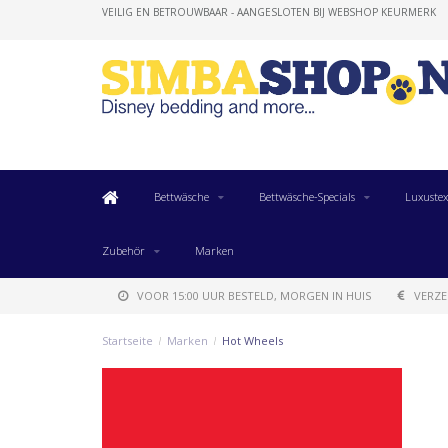
VEILIG EN BETROUWBAAR - AANGESLOTEN BIJ WEBSHOP KEURMERK
Bettwäsche
Bettwäsche-Specials
Luxustex
Zubehör
Marken
VOOR 15:00 UUR BESTELD, MORGEN IN HUIS
VERZE
Startseite
/
Marken
/
Hot Wheels