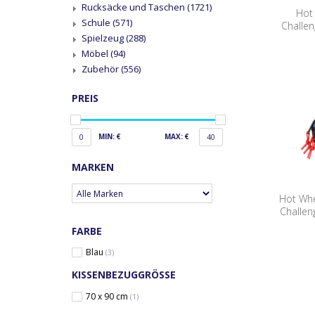
Rucksäcke und Taschen
(1721)
Hot
Schule
(571)
Challen
Spielzeug
(288)
Möbel
(94)
Zubehör
(556)
PREIS
MIN: €
MAX: €
0
40
MARKEN
Hot Wh
Challen
FARBE
Blau
(3)
KISSENBEZUGGRÖSSE
70 x 90 cm
(1)