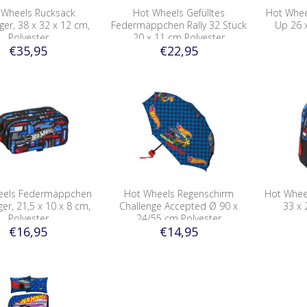
 Wheels Rucksack
Hot Wheels Gefülltes
Hot Wheel
ger, 38 x 32 x 12 cm,
Federmäppchen Rally 32 Stück
Up 26 
Polyester
20 x 11 cm Polyester
€35,95
€22,95
eels Federmäppchen
Hot Wheels Regenschirm
Hot Whee
ger, 21,5 x 10 x 8 cm,
Challenge Accepted Ø 90 x
33 x 
Polyester
24/55 cm Polyester
€16,95
€14,95