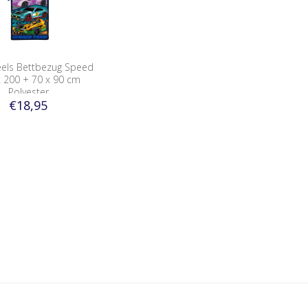
els Bettbezug Speed
x 200 + 70 x 90 cm
Polyester
€18,95