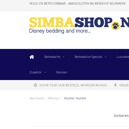
VEILIG EN BETROUWBAAR - AANGESLOTEN BIJ WEBSHOP KEURMERK
Bettwäsche
Bettwäsche-Specials
Luxustex
Zubehör
Marken
VOOR 15:00 UUR BESTELD, MORGEN IN HUIS
VERZE
Startseite
/
Marken
/
Hunter Hunter
Sortieren