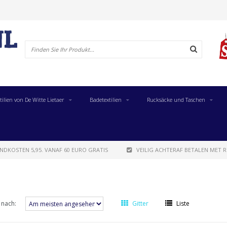
tilien von De Witte Lietaer
Badetextilien
Rucksäcke und Taschen
NDKOSTEN 5,95. VANAF 60 EURO GRATIS
VEILIG ACHTERAF BETALEN MET R
 nach:
Gitter
Liste