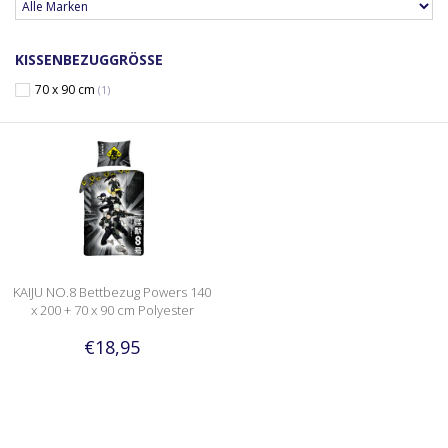
KISSENBEZUGGRÖSSE
70 x 90 cm
(1)
KAIJU NO.8 Bettbezug Powers 140
x 200 + 70 x 90 cm Polyester
€18,95