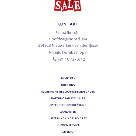
KONTAKT
SimbaShop.NL
Hoofdweg-Noord 39a
2913LB
Nieuwerkerk aan den IJssel
info@simbashop.nl
+31 10 7370712
ANMELDEN
ÜBER UNS
ALLGEMEINE GESCHÄFTSBEDINGUNGEN
HAFTUNGSAUSSCHLUSS
DATENSCHUTZERKLÄRUNG
ZAHLARTEN
LIEFERUNG UND RÜCKGABE
KUNDENSERVICE
SITEMAP