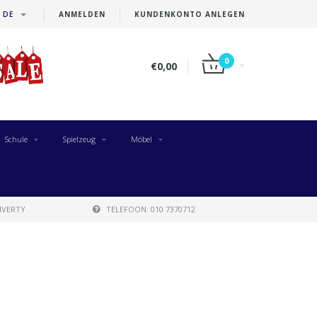
DE
ANMELDEN
KUNDENKONTO ANLEGEN
0
€0,00
Schule
Spielzeug
Möbel
IVERTY
TELEFOON: 010 7370712