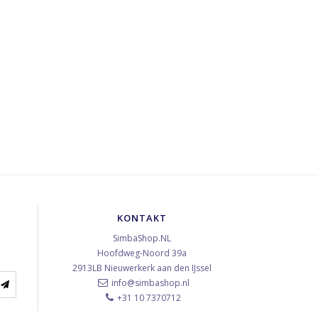
KONTAKT
SimbaShop.NL
Hoofdweg-Noord 39a
2913LB
Nieuwerkerk aan den IJssel
info@simbashop.nl
+31 10 7370712