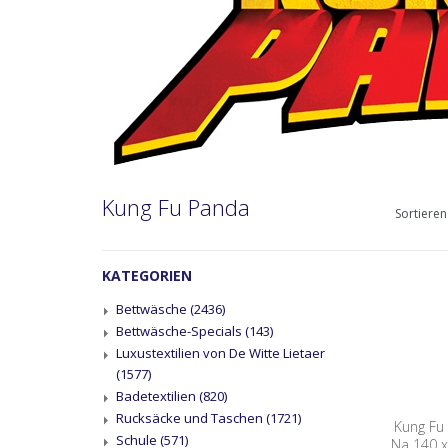
Kung Fu Panda
Sortieren
KATEGORIEN
Bettwäsche
(2436)
Bettwäsche-Specials
(143)
Luxustextilien von De Witte Lietaer
(1577)
Badetextilien
(820)
Rucksäcke und Taschen
(1721)
Kung Fu
Schule
(571)
Na 140 x