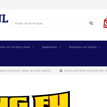
tilien von De Witte Lietaer
Badetextilien
Rucksäcke und Taschen
NDKOSTEN 5,95. VANAF 60 EURO GRATIS
VEILIG ACHTERAF BETALEN MET R