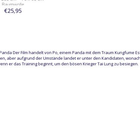
Baumwolle
€25,95
Panda Der Film handelt von Po, einem Panda mit dem Traum Kungfume Est
en, aber aufgrund der Umstände landet er unter den Kandidaten, wonach e
enn er das Training beginnt, um den bösen Krieger Tai Lung zu besiegen.