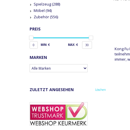
Spielzeug
(288)
Möbel
(94)
Zubehör
(556)
PREIS
MIN: €
MAX: €
0
30
Kong Fu 
teilnehm
MARKEN
immer, w
ZULETZT ANGESEHEN
Löschen