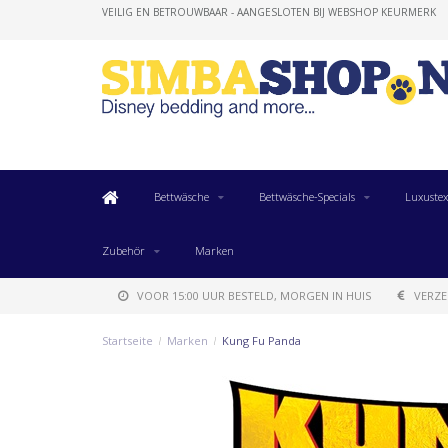
VEILIG EN BETROUWBAAR - AANGESLOTEN BIJ WEBSHOP KEURMERK
Bettwäsche
Bettwäsche-Specials
Luxustex
Zubehör
Marken
VOOR 15:00 UUR BESTELD, MORGEN IN HUIS
VERZE
Startseite
/
Marken
/
Kung Fu Panda