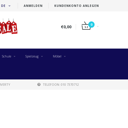
DE
ANMELDEN
KUNDENKONTO ANLEGEN
0
€0,00
Schule
Spielzeug
Möbel
IVERTY
TELEFOON: 010 7370712