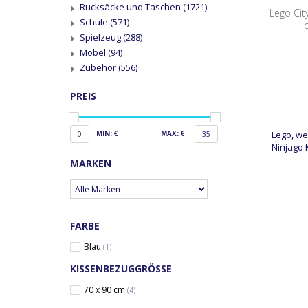
Rucksäcke und Taschen
(1721)
Lego Cit
Schule
(571)
Spielzeug
(288)
Möbel
(94)
Zubehör
(556)
PREIS
Lego, wer
MIN: €
MAX: €
0
35
Ninjago 
MARKEN
FARBE
Blau
(1)
KISSENBEZUGGRÖSSE
70 x 90 cm
(4)