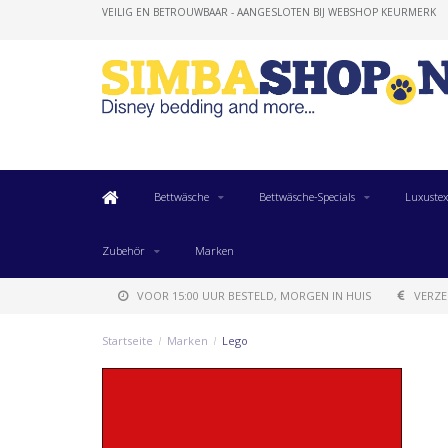
VEILIG EN BETROUWBAAR - AANGESLOTEN BIJ WEBSHOP KEURMERK
Bettwäsche
Bettwäsche-Specials
Luxustex
Zubehör
Marken
VOOR 15:00 UUR BESTELD, MORGEN IN HUIS
VERZE
Startseite
/
Marken
/
Lego