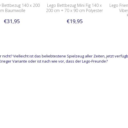
y Bettbezug 140 x 200
Lego Bettbezug Mini Fig 140 x
Lego Frie
cm Baumwolle
200 cm + 70 x 90 cm Polyester
Vibe
€31,95
€19,95
 nicht? Vielleicht ist das beliebtestene Spielzeug aller Zeiten, jetzt verf
Krieger Variante oder ist nach wie vor, dass der Lego-Freunde?