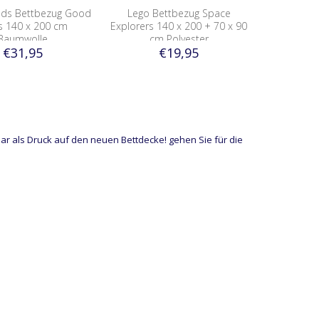
nds Bettbezug Good
Lego Bettbezug Space
s 140 x 200 cm
Explorers 140 x 200 + 70 x 90
Baumwolle
cm Polyester
€31,95
€19,95
ügbar als Druck auf den neuen Bettdecke! gehen Sie für die