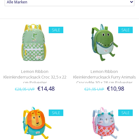
SALE
SALE
Lemon Ribbon
Lemon Ribbon
Kleinkinderrucksack Croc 32,5 x 22
Kleinkinderrucksack Furry Animals
cm Polyester
Crocodile 30 x 28 cm Polyester
€14,48
€10,98
€28,95
UVP
€21,95
UVP
SALE
SALE