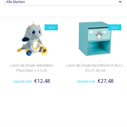
SALE
SALE
Leon de Draak Aktivitäten
Leon de Draak Nachttisch H.36 x L.
Plüschtier ± 21 cm
33 x P.30 cm
€12,48
€27,48
€24,95
UVP
€54,95
UVP