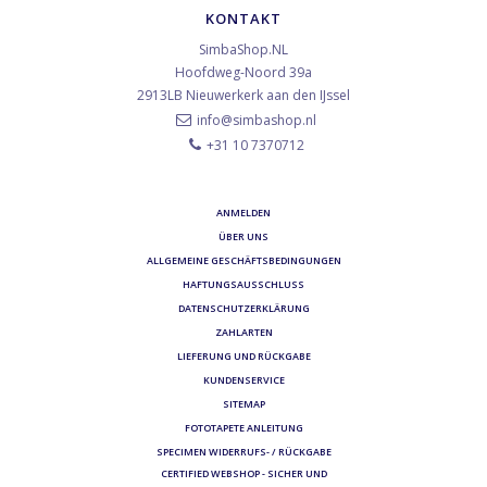
KONTAKT
SimbaShop.NL
Hoofdweg-Noord 39a
2913LB
Nieuwerkerk aan den IJssel
info@simbashop.nl
+31 10 7370712
ANMELDEN
ÜBER UNS
ALLGEMEINE GESCHÄFTSBEDINGUNGEN
HAFTUNGSAUSSCHLUSS
DATENSCHUTZERKLÄRUNG
ZAHLARTEN
LIEFERUNG UND RÜCKGABE
KUNDENSERVICE
SITEMAP
FOTOTAPETE ANLEITUNG
SPECIMEN WIDERRUFS- / RÜCKGABE
CERTIFIED WEBSHOP - SICHER UND