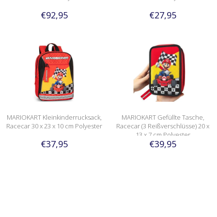
€92,95
€27,95
MARIOKART Kleinkinderrucksack,
MARIOKART Gefüllte Tasche,
Racecar 30 x 23 x 10 cm Polyester
Racecar (3 Reißverschlüsse) 20 x
13 x 7 cm Polyester
€37,95
€39,95