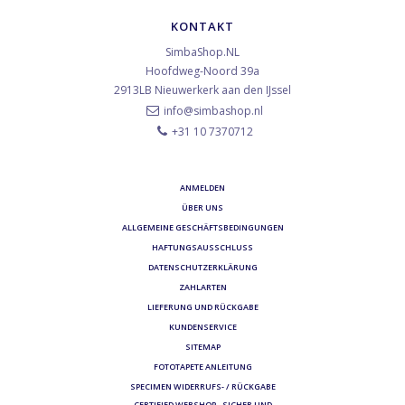
KONTAKT
SimbaShop.NL
Hoofdweg-Noord 39a
2913LB
Nieuwerkerk aan den IJssel
info@simbashop.nl
+31 10 7370712
ANMELDEN
ÜBER UNS
ALLGEMEINE GESCHÄFTSBEDINGUNGEN
HAFTUNGSAUSSCHLUSS
DATENSCHUTZERKLÄRUNG
ZAHLARTEN
LIEFERUNG UND RÜCKGABE
KUNDENSERVICE
SITEMAP
FOTOTAPETE ANLEITUNG
SPECIMEN WIDERRUFS- / RÜCKGABE
CERTIFIED WEBSHOP - SICHER UND