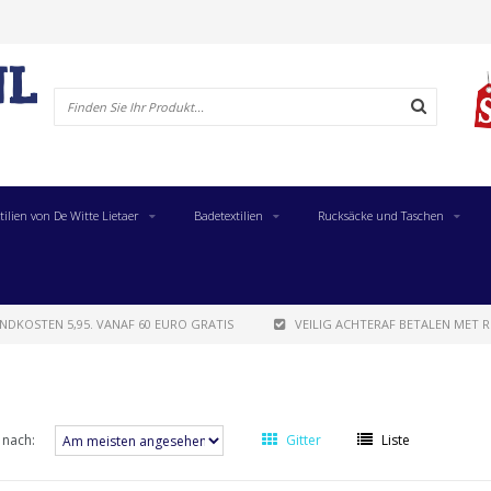
tilien von De Witte Lietaer
Badetextilien
Rucksäcke und Taschen
NDKOSTEN 5,95. VANAF 60 EURO GRATIS
VEILIG ACHTERAF BETALEN MET R
 nach:
Gitter
Liste