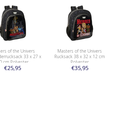
ers of the Univers
Masters of the Univers
derrucksack 33 x 27 x
Rucksack 38 x 32 x 12 cm
0 cm Polyester
Polyester
€25,95
€35,95