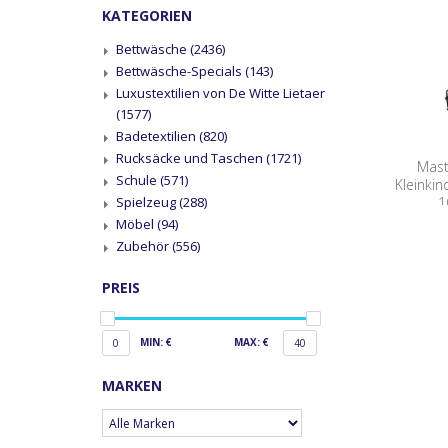
KATEGORIEN
Bettwäsche
(2436)
Bettwäsche-Specials
(143)
Luxustextilien von De Witte Lietaer
(1577)
Badetextilien
(820)
Rucksäcke und Taschen
(1721)
Mast
Schule
(571)
Kleinkin
1
Spielzeug
(288)
Möbel
(94)
Zubehör
(556)
PREIS
MIN: €
MAX: €
0
40
MARKEN