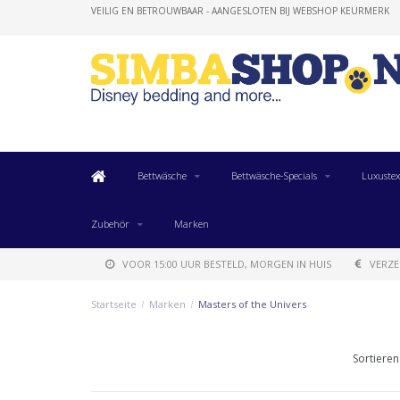
VEILIG EN BETROUWBAAR - AANGESLOTEN BIJ WEBSHOP KEURMERK
Bettwäsche
Bettwäsche-Specials
Luxustex
Zubehör
Marken
VOOR 15:00 UUR BESTELD, MORGEN IN HUIS
VERZE
Startseite
/
Marken
/
Masters of the Univers
Sortieren