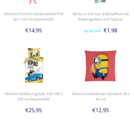
Minions Poncho Bademantel Phil
Minions Set aus 4 Bleistiften mit
60 x 120 cm Baumwolle
Radiergummi und Spitzer
€14,95
€1,98
€2,95
UVP
Minions Bettbezug Epic Fail 140 x
Minions Dekokissen Banane 40 x
200 cm Baumwolle
40 cm
€25,95
€12,95