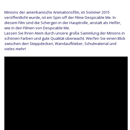
Minions der amerikanische Animationsfilm, im Sommer 2015
veröffentlicht wurde, ist ein Spin-off der Filme Despicable Me. In
diesem Film sind die Schergen in der Hauptrolle, anstatt als Helfer,
wie in den Filmen von Despicable Me.
Lassen Sie Ihren Atem durch unsere große Sammlung der Minions in
schönen Farben und gute Qualität überwacht. Werfen Sie einen Blick
zwischen den Steppdecken, Wandaufkleber, Schulmaterial und
vieles mehr!