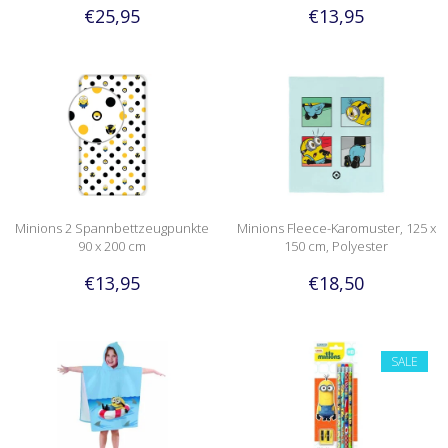
€25,95
€13,95
Minions 2 Spannbettzeugpunkte
Minions Fleece-Karomuster, 125 x
90 x 200 cm
150 cm, Polyester
€13,95
€18,50
SALE