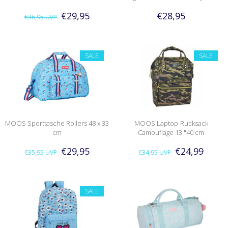
€29,95
€28,95
€36,95
UVP
SALE
SALE
MOOS Sporttasche Rollers 48 x 33
MOOS Laptop-Rucksack
cm
Camouflage 13 "40 cm
€29,95
€24,99
€35,95
UVP
€34,95
UVP
SALE