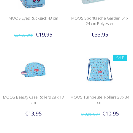
MOOS Eyes Rucksack 43 cm
MOOS Sporttasche Garden 54 x
24 cm Polyester
€19,95
€33,95
€24,95
UVP
SALE
MOOS Beauty Case Rollers 28 x 18
MOOS Turnbeutel Rollers 38 x 34
cm
cm
€13,95
€10,95
€13,95
UVP