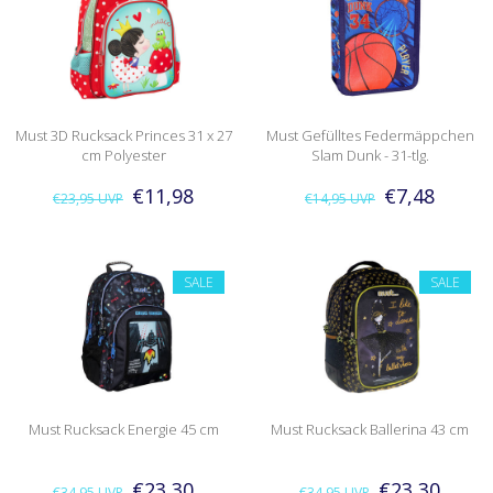
Must 3D Rucksack Princes 31 x 27
Must Gefülltes Federmäppchen
cm Polyester
Slam Dunk - 31-tlg.
€11,98
€7,48
€23,95
UVP
€14,95
UVP
SALE
SALE
Must Rucksack Energie 45 cm
Must Rucksack Ballerina 43 cm
€23,30
€23,30
€34,95
UVP
€34,95
UVP