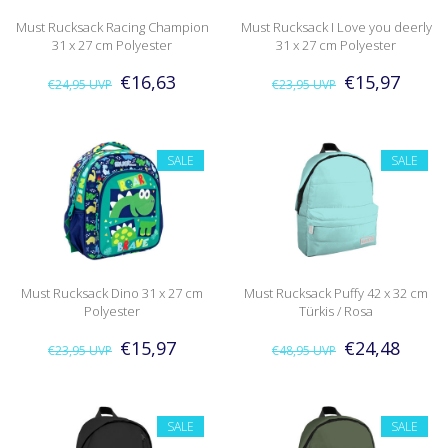
Must Rucksack Racing Champion
Must Rucksack I Love you deerly
31 x 27 cm Polyester
31 x 27 cm Polyester
€16,63
€15,97
€24,95
UVP
€23,95
UVP
SALE
SALE
Must Rucksack Dino 31 x 27 cm
Must Rucksack Puffy 42 x 32 cm
Polyester
Türkis / Rosa
€15,97
€24,48
€23,95
UVP
€48,95
UVP
SALE
SALE