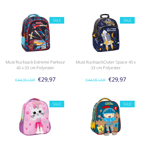
SALE
SALE
Must Rucksack Extreme Parkour
Must RucksackOuter Space 45 x
43 x 33 cm Polyester
33 cm Polyester
€29,97
€29,97
€44,95
UVP
€44,95
UVP
SALE
SALE