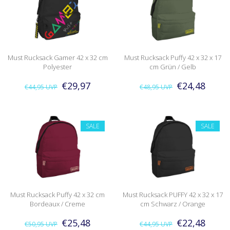
Must Rucksack Gamer 42 x 32 cm
Must Rucksack Puffy 42 x 32 x 17
Polyester
cm Grün / Gelb
€29,97
€24,48
€44,95
UVP
€48,95
UVP
SALE
SALE
Must Rucksack Puffy 42 x 32 cm
Must Rucksack PUFFY 42 x 32 x 17
Bordeaux / Creme
cm Schwarz / Orange
€25,48
€22,48
€50,95
UVP
€44,95
UVP