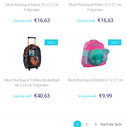
Must Rucksack Katze 31 x 27 cm
Must Rucksack Ritter 31 x 27 cm
Polyester
Polyester
€16,63
€16,63
€24,95
UVP
€24,95
UVP
SALE
SALE
Must Rucksack Trolley Basketball
Must Rucksack Elefant 31 x 27 cm
44 x 34 cm Polyester
€40,63
€9,99
€60,95
UVP
€14,99
UVP
1
2
3
Nächste Seite