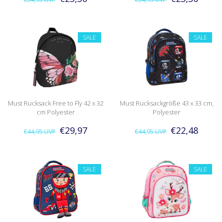
SALE
SALE
Must Rucksack Free to Fly 42 x 32
Must Rucksackgröße 43 x 33 cm,
cm Polyester
Polyester
€29,97
€22,48
€44,95
UVP
€44,95
UVP
SALE
SALE