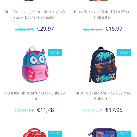
Must Rucksack, Schmetterling - 43
Must Rucksack Safari 31 x 27 cm
x 33 x 18 cm - Polyester
Polyester
€29,97
€15,97
€44,95
UVP
€23,95
UVP
SALE
SALE
Must Kleinkinderrucksack Eule 29
Must Rucksackfrei - 42 x 32 cm -
cm
Polyester
€11,48
€17,95
€22,95
UVP
€26,95
UVP
SALE
SALE