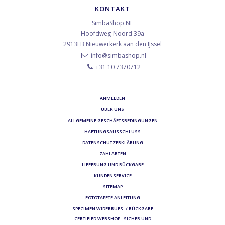
KONTAKT
SimbaShop.NL
Hoofdweg-Noord 39a
2913LB
Nieuwerkerk aan den IJssel
info@simbashop.nl
+31 10 7370712
ANMELDEN
ÜBER UNS
ALLGEMEINE GESCHÄFTSBEDINGUNGEN
HAFTUNGSAUSSCHLUSS
DATENSCHUTZERKLÄRUNG
ZAHLARTEN
LIEFERUNG UND RÜCKGABE
KUNDENSERVICE
SITEMAP
FOTOTAPETE ANLEITUNG
SPECIMEN WIDERRUFS- / RÜCKGABE
CERTIFIED WEBSHOP - SICHER UND