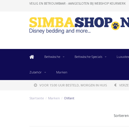
VEILIG EN BETROUWBAAR - AANGESLOTEN BIJ WEBSHOP KEURMERK
Bettwäsche
Bettwäsche-Specials
Luxustex
Zubehör
Marken
VOOR 15:00 UUR BESTELD, MORGEN IN HUIS
VERZE
Startseite
/
Marken
/
Olifant
Sortieren