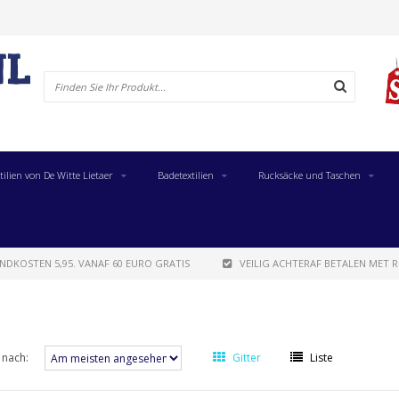
tilien von De Witte Lietaer
Badetextilien
Rucksäcke und Taschen
NDKOSTEN 5,95. VANAF 60 EURO GRATIS
VEILIG ACHTERAF BETALEN MET R
 nach:
Gitter
Liste