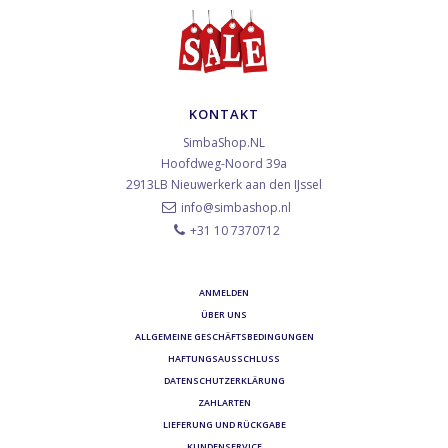
KONTAKT
SimbaShop.NL
Hoofdweg-Noord 39a
2913LB
Nieuwerkerk aan den IJssel
info@simbashop.nl
+31 10 7370712
ANMELDEN
ÜBER UNS
ALLGEMEINE GESCHÄFTSBEDINGUNGEN
HAFTUNGSAUSSCHLUSS
DATENSCHUTZERKLÄRUNG
ZAHLARTEN
LIEFERUNG UND RÜCKGABE
KUNDENSERVICE