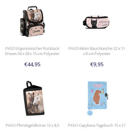
PASO Ergonomischer Rucksack
PASO Kitten Bauchtasche 22 x 11
Dream 36 x 28 x 15 cm Polyester
x 8 cm Polyester
€44,95
€9,95
PASO Pferdegeldbörse 12 x 8,5
PASO Capybara-Tagebuch 15 x 21