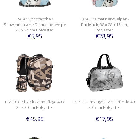
PASO Sporttasche /
PASO Dalmatiner-Welpen-
Schwimmtasche Dalmatinerwelpe
Rucksack, 38 x 28 x 15 cm,
45 x 34 cm Polyester
Polyester
€5,95
€28,95
PASO Rucksack Camouflage 40 x
PASO Umhängetasche Pferde 40
25 x 20 cm Polyester
x 25 cm Polyester
€45,95
€17,95