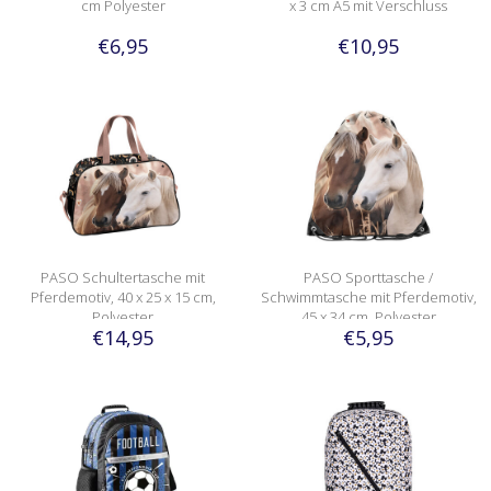
cm Polyester
x 3 cm A5 mit Verschluss
€6,95
€10,95
PASO Schultertasche mit
PASO Sporttasche /
Pferdemotiv, 40 x 25 x 15 cm,
Schwimmtasche mit Pferdemotiv,
Polyester
45 x 34 cm, Polyester
€14,95
€5,95