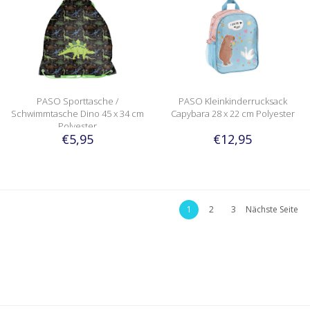
PASO Sporttasche /
PASO Kleinkinderrucksack
Schwimmtasche Dino 45 x 34 cm
Capybara 28 x 22 cm Polyester
Polyester
€5,95
€12,95
1
2
3
Nächste Seite