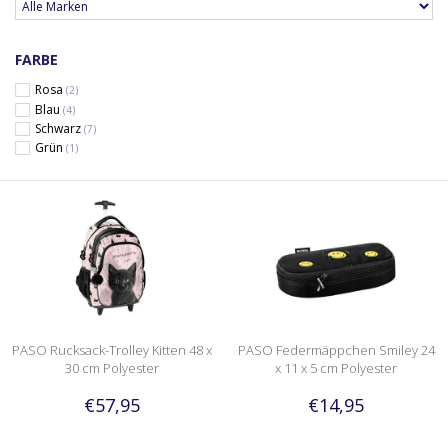
FARBE
Rosa
(2)
Blau
(4)
Schwarz
(7)
Grün
(1)
PASO Rucksack-Trolley Kitten 48 x
PASO Federmäppchen Smiley 24
30 cm Polyester
x 11 x 5 cm Polyester
€57,95
€14,95