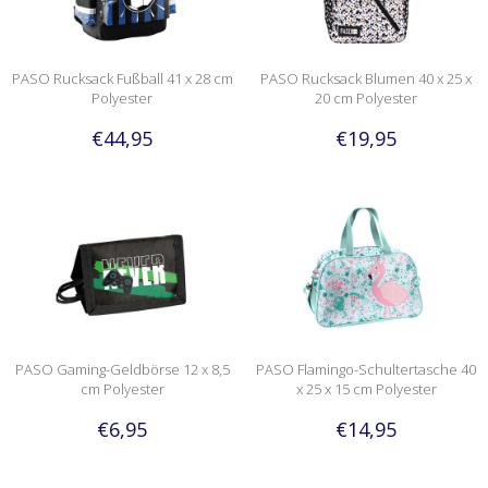
PASO Rucksack Fußball 41 x 28 cm
PASO Rucksack Blumen 40 x 25 x
Polyester
20 cm Polyester
€44,95
€19,95
PASO Gaming-Geldbörse 12 x 8,5
PASO Flamingo-Schultertasche 40
cm Polyester
x 25 x 15 cm Polyester
€6,95
€14,95