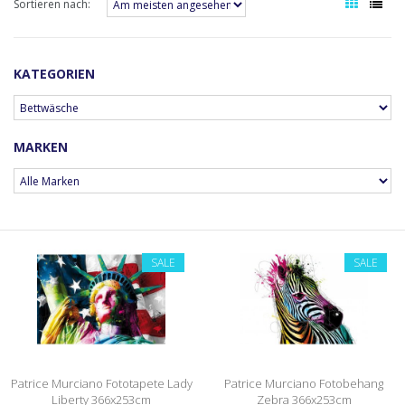
Sortieren nach:
KATEGORIEN
MARKEN
SALE
SALE
Patrice Murciano Fototapete Lady
Patrice Murciano Fotobehang
Liberty 366x253cm
Zebra 366x253cm