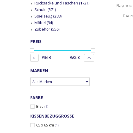
Rucksäcke und Taschen
(1721)
Playmobi
Schule
(571)
+ 
Baum
Spielzeug
(288)
Möbel
(94)
Zubehör
(556)
PREIS
MIN: €
MAX: €
0
25
MARKEN
FARBE
Blau
(1)
KISSENBEZUGGRÖSSE
65 x 65 cm
(1)