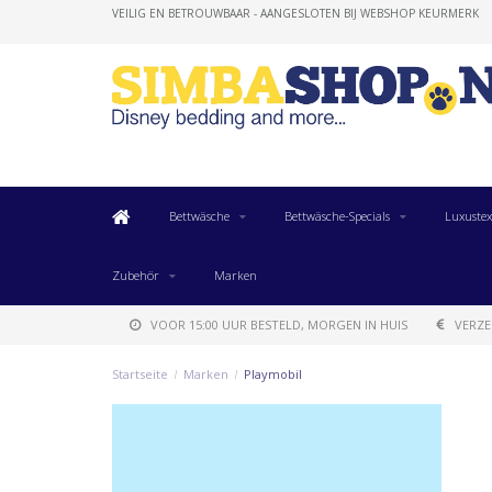
VEILIG EN BETROUWBAAR - AANGESLOTEN BIJ WEBSHOP KEURMERK
Bettwäsche
Bettwäsche-Specials
Luxustex
Zubehör
Marken
VOOR 15:00 UUR BESTELD, MORGEN IN HUIS
VERZE
Startseite
/
Marken
/
Playmobil