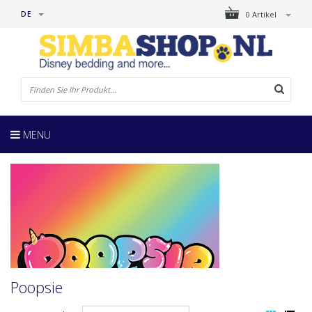
DE
0 Artikel
MENU
Poopsie