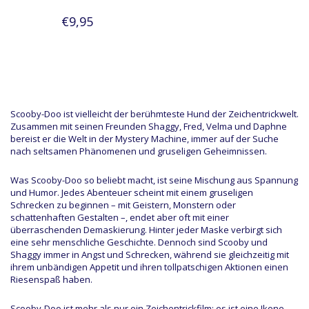
€9,95
Scooby-Doo ist vielleicht der berühmteste Hund der Zeichentrickwelt.
Zusammen mit seinen Freunden Shaggy, Fred, Velma und Daphne
bereist er die Welt in der Mystery Machine, immer auf der Suche
nach seltsamen Phänomenen und gruseligen Geheimnissen.
Was Scooby-Doo so beliebt macht, ist seine Mischung aus Spannung
und Humor. Jedes Abenteuer scheint mit einem gruseligen
Schrecken zu beginnen – mit Geistern, Monstern oder
schattenhaften Gestalten –, endet aber oft mit einer
überraschenden Demaskierung. Hinter jeder Maske verbirgt sich
eine sehr menschliche Geschichte. Dennoch sind Scooby und
Shaggy immer in Angst und Schrecken, während sie gleichzeitig mit
ihrem unbändigen Appetit und ihren tollpatschigen Aktionen einen
Riesenspaß haben.
Scooby-Doo ist mehr als nur ein Zeichentrickfilm; es ist eine Ikone,