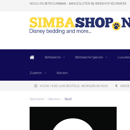
VEILIG EN BETROUWBAAR - AANGESLOTEN BIJ WEBSHOP KEURMERK
Bettwäsche
Bettwäsche-Specials
Luxustex
Zubehör
Marken
VOOR 15:00 UUR BESTELD, MORGEN IN HUIS
VERZE
Startseite
/
Marken
/
Skull