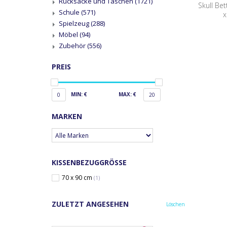
Rucksäcke und Taschen
(1721)
Skull Be
Schule
(571)
x
Spielzeug
(288)
Möbel
(94)
Zubehör
(556)
PREIS
MIN: €
MAX: €
0
20
MARKEN
KISSENBEZUGGRÖSSE
70 x 90 cm
(1)
ZULETZT ANGESEHEN
Löschen