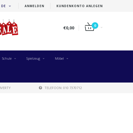
DE
ANMELDEN
KUNDENKONTO ANLEGEN
0
€0,00
Schule
Spielzeug
Möbel
IVERTY
TELEFOON: 010 7370712