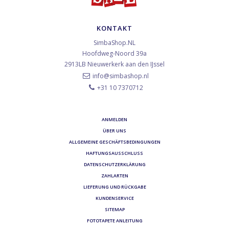
KONTAKT
SimbaShop.NL
Hoofdweg-Noord 39a
2913LB
Nieuwerkerk aan den IJssel
info@simbashop.nl
+31 10 7370712
ANMELDEN
ÜBER UNS
ALLGEMEINE GESCHÄFTSBEDINGUNGEN
HAFTUNGSAUSSCHLUSS
DATENSCHUTZERKLÄRUNG
ZAHLARTEN
LIEFERUNG UND RÜCKGABE
KUNDENSERVICE
SITEMAP
FOTOTAPETE ANLEITUNG