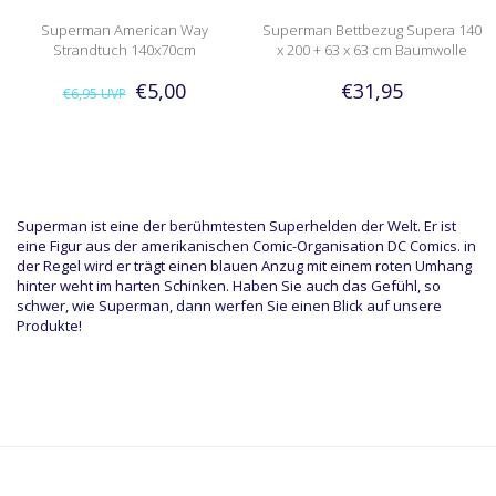
Superman American Way
Superman Bettbezug Supera 140
Strandtuch 140x70cm
x 200 + 63 x 63 cm Baumwolle
€5,00
€31,95
€6,95
UVP
Superman ist eine der berühmtesten Superhelden der Welt. Er ist
eine Figur aus der amerikanischen Comic-Organisation DC Comics. in
der Regel wird er trägt einen blauen Anzug mit einem roten Umhang
hinter weht im harten Schinken. Haben Sie auch das Gefühl, so
schwer, wie Superman, dann werfen Sie einen Blick auf unsere
Produkte!