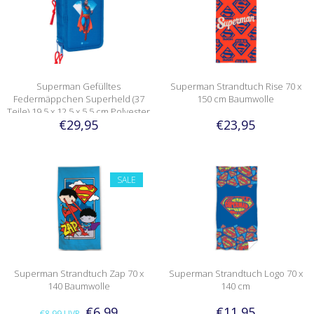
Superman Gefülltes
Superman Strandtuch Rise 70 x
Federmäppchen Superheld (37
150 cm Baumwolle
Teile) 19,5 x 12,5 x 5,5 cm Polyester
€29,95
€23,95
SALE
Superman Strandtuch Zap 70 x
Superman Strandtuch Logo 70 x
140 Baumwolle
140 cm
€6,99
€11,95
€8,99
UVP