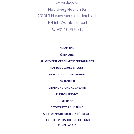
SimbaShop.NL
Hoofdweg-Noord 39a
2913LB
Nieuwerkerk aan den IJssel
info@simbashop.nl
+31 10 7370712
ANMELDEN
ÜBER UNS
ALLGEMEINE GESCHÄFTSBEDINGUNGEN
HAFTUNGSAUSSCHLUSS
DATENSCHUTZERKLÄRUNG
ZAHLARTEN
LIEFERUNG UND RÜCKGABE
KUNDENSERVICE
SITEMAP
FOTOTAPETE ANLEITUNG
SPECIMEN WIDERRUFS- / RÜCKGABE
CERTIFIED WEBSHOP - SICHER UND
ZUVERLÄSSIG