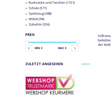
Rucksäcke und Taschen
(1721)
Schule
(571)
Spielzeug
(288)
Möbel
(94)
Zubehör
(556)
PREIS
Volkswag
beliebte
der Welt
MIN: €
MAX: €
0
5
ZULETZT ANGESEHEN
Löschen