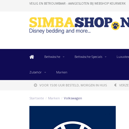
VEILIG EN BETROUWBAAR - AANGESLOTEN BIJ WEBSHOP KEURMERK
Bettwäsche
Bettwäsche-Specials
Luxustex
Zubehör
Marken
VOOR 15:00 UUR BESTELD, MORGEN IN HUIS
VERZE
Startseite
/
Marken
/
Volkswagen