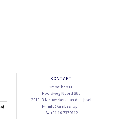
KONTAKT
SimbaShop.NL
Hoofdweg-Noord 39a
2913LB
Nieuwerkerk aan den IJssel
info@simbashop.nl
+31 10 7370712