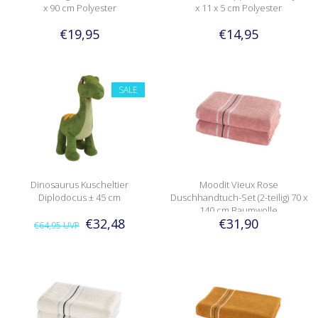
x 90 cm Polyester
x 11 x 5 cm Polyester
€19,95
€14,95
SALE
Dinosaurus Kuscheltier
Moodit Vieux Rose
Diplodocus ± 45 cm
Duschhandtuch-Set (2-teilig) 70 x
140 cm Baumwolle
€32,48
€31,90
€64,95
UVP