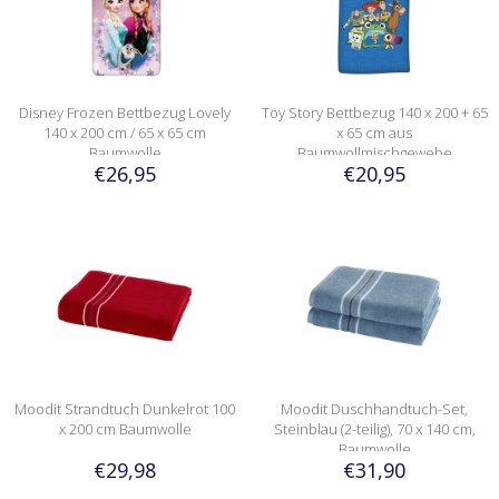
Disney Frozen Bettbezug Lovely
Toy Story Bettbezug 140 x 200 + 65
140 x 200 cm / 65 x 65 cm
x 65 cm aus
Baumwolle
Baumwollmischgewebe
€26,95
€20,95
Moodit Strandtuch Dunkelrot 100
Moodit Duschhandtuch-Set,
x 200 cm Baumwolle
Steinblau (2-teilig), 70 x 140 cm,
Baumwolle
€29,98
€31,90