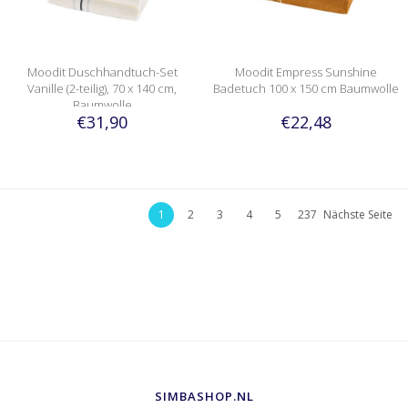
Moodit Duschhandtuch-Set
Moodit Empress Sunshine
Vanille (2-teilig), 70 x 140 cm,
Badetuch 100 x 150 cm Baumwolle
Baumwolle
€31,90
€22,48
1
2
3
4
5
237
Nächste Seite
SIMBASHOP.NL