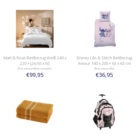
Matt & Rose Bettbezug Weiß 240 x
Disney Lilo & Stitch Bettbezug
220 + (2x) 65 x 65
Amour 140 x 200 + 63 x 63 cm
Baumwollmusselin
Baumwolle
€99,95
€36,95