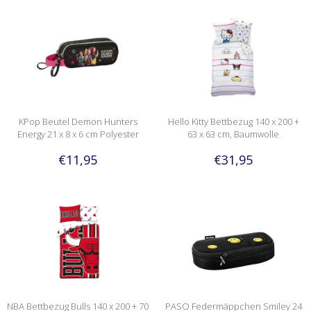
KPop Beutel Demon Hunters
Hello Kitty Bettbezug 140 x 200 +
Energy 21 x 8 x 6 cm Polyester
63 x 63 cm, Baumwolle
€11,95
€31,95
NBA Bettbezug Bulls 140 x 200 + 70
PASO Federmäppchen Smiley 24