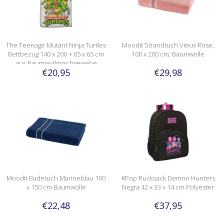
The Teenage Mutant Ninja Turtles
Moodit Strandtuch Vieux Rose,
Bettbezug 140 x 200 + 65 x 65 cm
100 x 200 cm, Baumwolle
aus Baumwollmischgewebe
€20,95
€29,98
Moodit Badetuch Marineblau 100
KPop Rucksack Demon Hunters
x 150 cm Baumwolle
Negra 42 x 33 x 14 cm Polyester
€22,48
€37,95