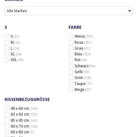
S
FARBE
S
Weiss
(31)
(191)
M
Rosa
(22)
(201)
L
Grau
(24)
(61)
XL
Blau
(24)
(254)
XXL
Rot
(19)
(56)
Schwarz
(94)
Gelb
(26)
Grün
(145)
Taupe
(11)
Beige
(27)
KISSENBEZUGGRÖSSE
40 x 60 cm
(104)
63 x 63 cm
(135)
65 x 65 cm
(141)
60 x 70 cm
(136)
60 x 80 cm
(7)