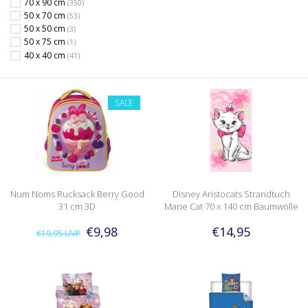
70 x 90 cm
(350)
50 x 70 cm
(53)
50 x 50 cm
(3)
50 x 75 cm
(1)
40 x 40 cm
(41)
SALE
Num Noms Rucksack Berry Good
Disney Aristocats Strandtuch
31 cm 3D
Marie Cat 70 x 140 cm Baumwolle
€9,98
€14,95
€19,95
UVP