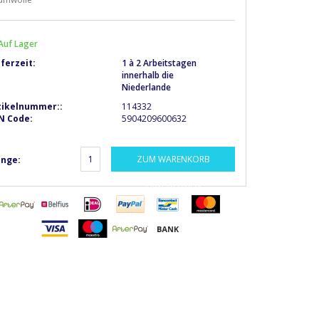
Auf Lager
eferzeit:
1 à 2 Arbeitstagen
innerhalb die
Niederlande
tikelnummer::
114332
N Code:
5904209600632
ZUM WARENKORB
nge:
HINZUFÜGEN