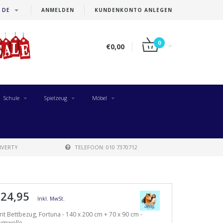
DE
ANMELDEN
KUNDENKONTO ANLEGEN
0
€0,00
Schule
Spielzeug
Möbel
IVERTY
TELEFOON: 010 7370712
 24,95
Inkl. MwSt.
rit Bettbezug, Fortuna - 140 x 200 cm + 70 x 90 cm -
umwolle