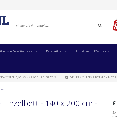
tilien von De Witte Lietaer
Badetextilien
Rucksäcke und Taschen
NDKOSTEN 5,95. VANAF 60 EURO GRATIS
VEILIG ACHTERAF BETALEN MET R
mwolle
 Einzelbett - 140 x 200 cm -
€
Spi
Ba