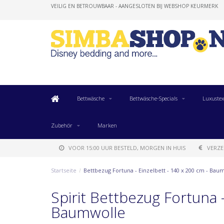
VEILIG EN BETROUWBAAR - AANGESLOTEN BIJ WEBSHOP KEURMERK
Bettwäsche
Bettwäsche-Specials
Luxustex
Zubehör
Marken
VOOR 15:00 UUR BESTELD, MORGEN IN HUIS
VERZE
Startseite
/
Bettbezug Fortuna - Einzelbett - 140 x 200 cm - Bau
Spirit Bettbezug Fortuna -
Baumwolle